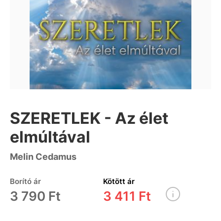
SZERETLEK - Az élet
elmúltával
Melin Cedamus
Borító ár
Kötött ár
3 790 Ft
3 411 Ft