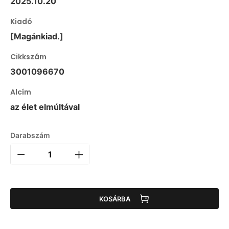
2025.10.20
Kiadó
[Magánkiad.]
Cikkszám
3001096670
Alcím
az élet elmúltával
Darabszám
KOSÁRBA