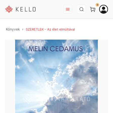
BEJELENTKEZÉS
0
Könyvek
SZERETLEK - Az élet elmúltával