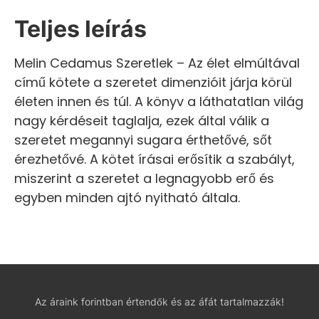
Teljes leírás
Melin Cedamus Szeretlek – Az élet elmúltával
című kötete a szeretet dimenzióit járja körül
életen innen és túl. A könyv a láthatatlan világ
nagy kérdéseit taglalja, ezek által válik a
szeretet megannyi sugara érthetővé, sőt
érezhetővé. A kötet írásai erősítik a szabályt,
miszerint a szeretet a legnagyobb erő és
egyben minden ajtó nyitható általa.
Az áraink forintban értendők és az áfát tartalmazzák!