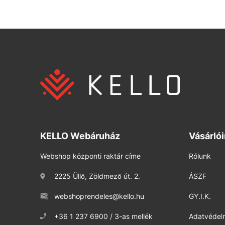
KELLO Webáruház
Vásárló
Webshop központi raktár címe
Rólunk
2225 Üllő, Zöldmező út. 2.
ÁSZF
webshoprendeles@kello.hu
GY.I.K.
+36 1 237 6900 / 3-as mellék
Adatvédelm