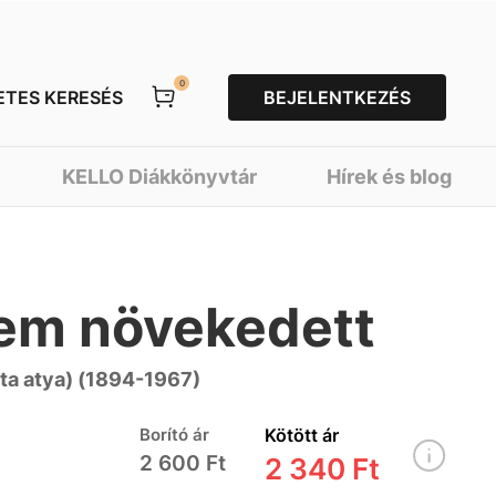
0
ETES KERESÉS
BEJELENTKEZÉS
KELLO Diákkönyvtár
Hírek és blog
lem növekedett
ita atya) (1894-1967)
Borító ár
Kötött ár
2 600 Ft
2 340 Ft