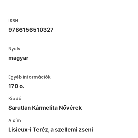
ISBN
9786156510327
Nyelv
magyar
Egyéb információk
170 o.
Kiadó
Sarutlan Kármelita Nővérek
Alcím
Lisieux-i Teréz, a szellemi zseni