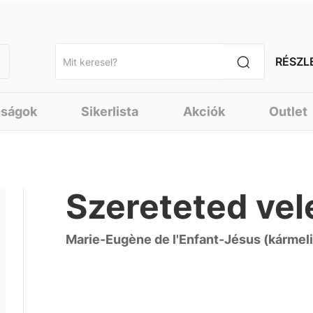
RÉSZL
nságok
Sikerlista
Akciók
Outlet
Szereteted ve
Marie-Eugène de l'Enfant-Jésus (kármel