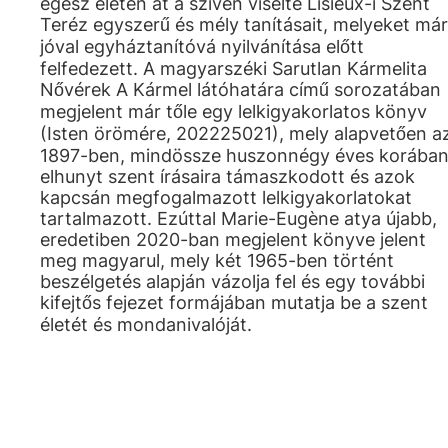
egész életén át a szívén viselte Lisieux-i Szent
Teréz egyszerű és mély tanításait, melyeket már
jóval egyháztanítóvá nyilvánítása előtt
felfedezett. A magyarszéki Sarutlan Kármelita
Nővérek A Kármel látóhatára című sorozatában
megjelent már tőle egy lelkigyakorlatos könyv
(Isten örömére, 202225021), mely alapvetően a
1897-ben, mindössze huszonnégy éves korába
elhunyt szent írásaira támaszkodott és azok
kapcsán megfogalmazott lelkigyakorlatokat
tartalmazott. Ezúttal Marie-Eugène atya újabb,
eredetiben 2020-ban megjelent könyve jelent
meg magyarul, mely két 1965-ben történt
beszélgetés alapján vázolja fel és egy további
kifejtős fejezet formájában mutatja be a szent
életét és mondanivalóját.