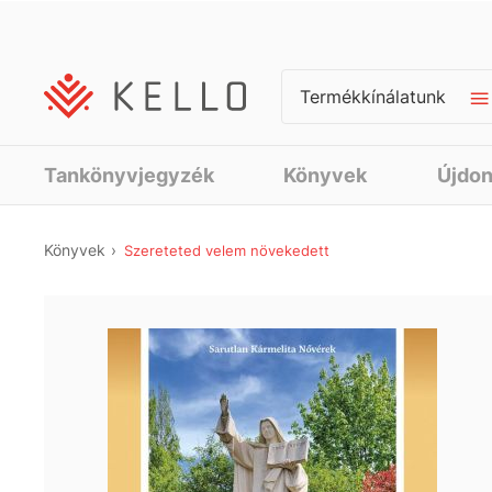
Termékkínálatunk
Tankönyvjegyzék
Könyvek
Újdo
Könyvek
Szereteted velem növekedett