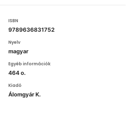
ISBN
9789636831752
Nyelv
magyar
Egyéb információk
464 o.
Kiadó
Álomgyár K.