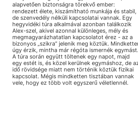
alapvetően biztonságra törekvő ember:
rendezett élete, kiszámítható munkája és stabil,
de szenvedély nélküli kapcsolatai vannak. Egy
hegyvidéki túra alkalmával azonban találkozik
Alex-szel, akivel azonnal különleges, mély és
megmagyarázhatatlan kapcsolatot érez - az a
bizonyos „szikra” jelenik meg köztük. Mindkette
úgy érzik, mintha már régóta ismernék egymást
A túra során együtt töltenek egy napot, majd
egy estét is, és közel kerülnek egymáshoz, de a
idő rövidsége miatt nem történik köztük fizikai
kapcsolat. Mégis mindketten tisztában vannak
vele, hogy ez több volt egyszerű véletlennél.