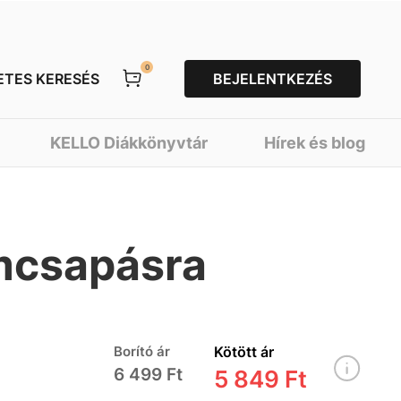
0
ETES KERESÉS
BEJELENTKEZÉS
KELLO Diákkönyvtár
Hírek és blog
ámcsapásra
Borító ár
Kötött ár
6 499 Ft
5 849 Ft