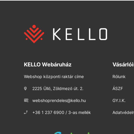
KELLO Webáruház
Vásárló
Webshop központi raktár címe
Rólunk
2225 Üllő, Zöldmező út. 2.
ÁSZF
webshoprendeles@kello.hu
GY.I.K.
+36 1 237 6900 / 3-as mellék
Adatvédelm