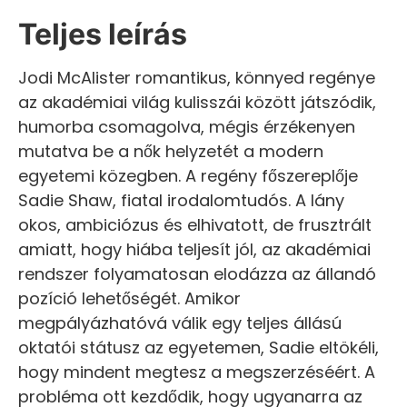
Teljes leírás
Jodi McAlister romantikus, könnyed regénye
az akadémiai világ kulisszái között játszódik,
humorba csomagolva, mégis érzékenyen
mutatva be a nők helyzetét a modern
egyetemi közegben. A regény főszereplője
Sadie Shaw, fiatal irodalomtudós. A lány
okos, ambiciózus és elhivatott, de frusztrált
amiatt, hogy hiába teljesít jól, az akadémiai
rendszer folyamatosan elodázza az állandó
pozíció lehetőségét. Amikor
megpályázhatóvá válik egy teljes állású
oktatói státusz az egyetemen, Sadie eltökéli,
hogy mindent megtesz a megszerzéséért. A
probléma ott kezdődik, hogy ugyanarra az