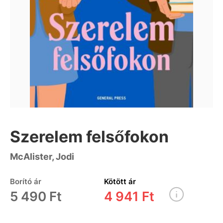
Szerelem felsőfokon
McAlister, Jodi
Borító ár
Kötött ár
5 490 Ft
4 941 Ft