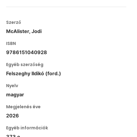
Szerző
McAlister, Jodi
ISBN
9786151040928
Egyéb szerzőség
Felszeghy Ildikó (ford.)
Nyelv
magyar
Megjelenés éve
2026
Egyéb információk
373 o.