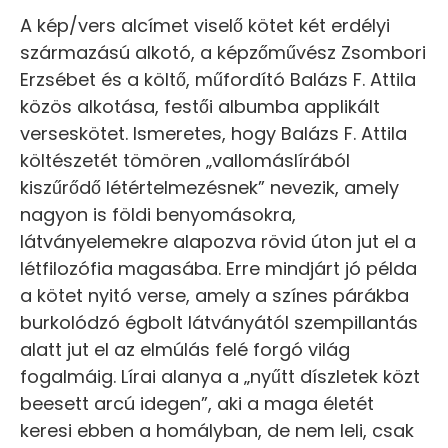
A kép/vers alcímet viselő kötet két erdélyi
származású alkotó, a képzőművész Zsombori
Erzsébet és a költő, műfordító Balázs F. Attila
közös alkotása, festői albumba applikált
verseskötet. Ismeretes, hogy Balázs F. Attila
költészetét tömören „vallomáslírából
kiszűrődő létértelmezésnek” nevezik, amely
nagyon is földi benyomásokra,
látványelemekre alapozva rövid úton jut el a
létfilozófia magasába. Erre mindjárt jó példa
a kötet nyitó verse, amely a színes párákba
burkolódzó égbolt látványától szempillantás
alatt jut el az elmúlás felé forgó világ
fogalmáig. Lírai alanya a „nyűtt díszletek közt
beesett arcú idegen”, aki a maga életét
keresi ebben a homályban, de nem leli, csak