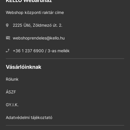
KELLO Webáruház
Webshop központi raktár címe
2225 Üllő, Zöldmező út. 2.
webshoprendeles@kello.hu
+36 1 237 6900 / 3-as mellék
Vásárlóinknak
Rólunk
ÁSZF
GY.I.K.
Adatvédelmi tájékoztató