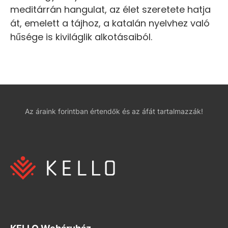
meditárrán hangulat, az élet szeretete hatja
át, emelett a tájhoz, a katalán nyelvhez való
hűsége is kiviláglik alkotásaiból.
Az áraink forintban értendők és az áfát tartalmazzák!