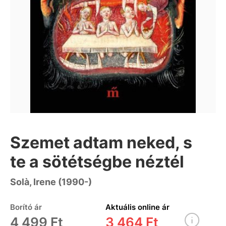
Szemet adtam neked, s
te a sötétségbe néztél
Solà, Irene (1990-)
Borító ár
Aktuális online ár
4 499 Ft
3 464 Ft