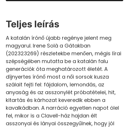
Teljes leírás
A katalán írónő újabb regénye jelent meg
magyarul. Irene Solà a Gátakban
(202323269) részletekbe menően, mégis lírai
szépségében mutatta be a katalán falu
generációk óta meghatározott életét. A
díjnyertes írónő most a női sorsok kusza
szálait fejti fel: fájdalom, lemondás, az
anyaság és az asszonylét próbatételei, hit,
kitartás és kárhozat keveredik ebben a
kavalkádban. A narráció egyetlen napot ölel
fel, mikor is a Clavell-ház hajdan élt
asszonyai és lányai összegyűlnek, hogy jól