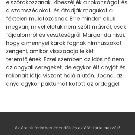
elszórakozzanak, kibeszéljék a rokonságot és
a szomszédokat, és átadják magukat a
féktelen mulatozásnak. Erre minden okuk
megvan, mivel életük nem szólt másról, csak
fájdalomról és veszteségről. Margarida hiszi,
hogy a mennyei karok fognak himnuszokat
zengeni, amikor visszaadja lelkét
teremtőjének. Ezzel szemben az idős nő nem
az angyali seregeket, de egykor élt anyját és
rokonait látja viszont halála után. Joana, az
anya egykor paktumot kötött az ördöggel.
Az áraink forintban értendők és az áfát tartalmazzák!