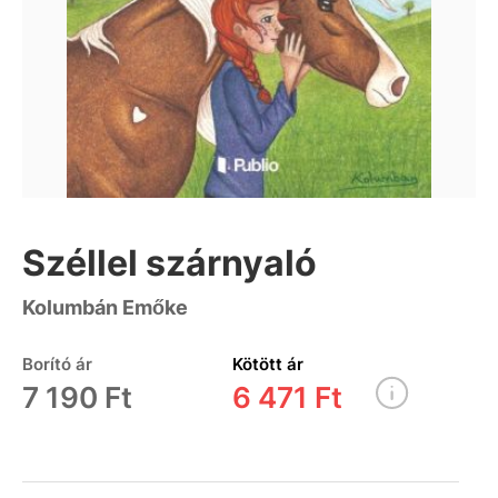
Széllel szárnyaló
Kolumbán Emőke
Borító ár
Kötött ár
7 190 Ft
6 471 Ft