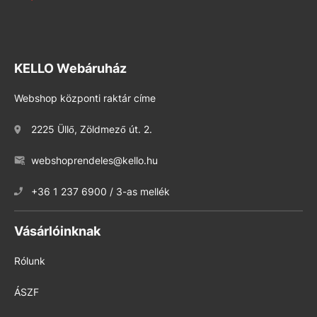
KELLO Webáruház
Webshop központi raktár címe
2225 Üllő, Zöldmező út. 2.
webshoprendeles@kello.hu
+36 1 237 6900 / 3-as mellék
Vásárlóinknak
Rólunk
ÁSZF