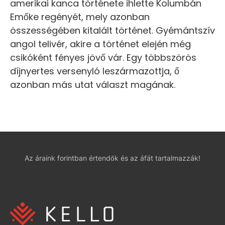
amerikai kanca története ihlette Kolumbán
Emőke regényét, mely azonban
összességében kitalált történet. Gyémántszív
angol telivér, akire a történet elején még
csikóként fényes jövő vár. Egy többszörös
díjnyertes versenyló leszármazottja, ő
azonban más utat választ magának.
Az áraink forintban értendők és az áfát tartalmazzák!