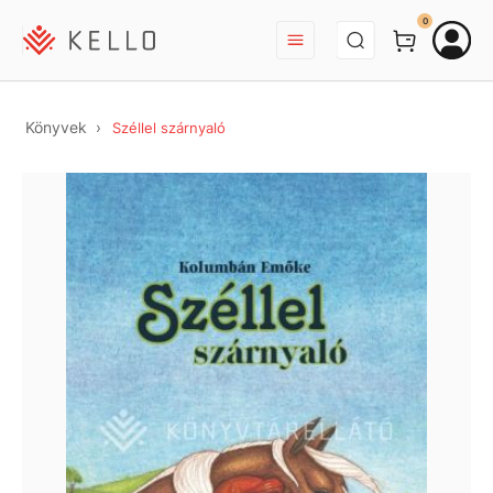
BEJELENTKEZÉS
0
Könyvek
Széllel szárnyaló