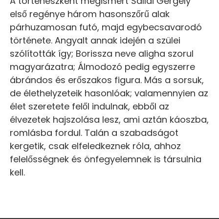
A történészként megismert Sallai Gergely
első regénye három hasonszőrű alak
párhuzamosan futó, majd egybecsavarodó
története. Angyalt annak idején a szülei
szólították így; Borissza neve aligha szorul
magyarázatra; Álmodozó pedig egyszerre
ábrándos és erőszakos figura. Más a sorsuk,
de élethelyzeteik hasonlóak; valamennyien az
élet szeretete felől indulnak, ebből az
élvezetek hajszolása lesz, ami aztán káoszba,
romlásba fordul. Talán a szabadságot
kergetik, csak elfeledkeznek róla, ahhoz
felelősségnek és önfegyelemnek is társulnia
kell.