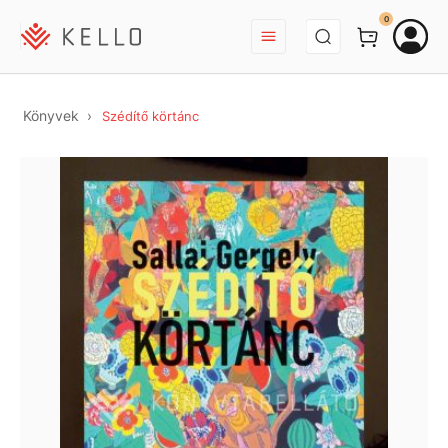
BEJELENTKEZÉS
0
Könyvek
Szédítő körtánc