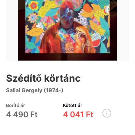
Szédítő körtánc
Sallai Gergely (1974-)
Borító ár
Kötött ár
4 490 Ft
4 041 Ft