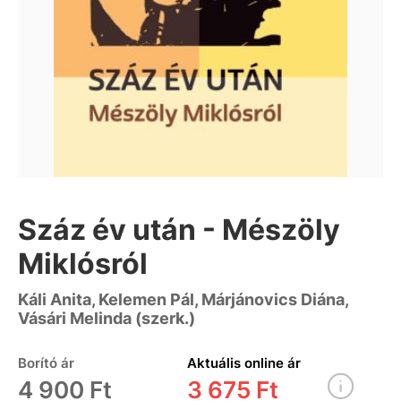
Száz év után - Mészöly
Miklósról
Káli Anita, Kelemen Pál, Márjánovics Diána,
Vásári Melinda (szerk.)
Borító ár
Aktuális online ár
4 900 Ft
3 675 Ft