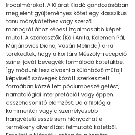
irodalmárokat. A Kijárat Kiadó gondozásában
megjelent gyűjteményes kötet egy klasszikus
tanulmánykötethez vagy szerzői
monográfiához képest izgalmasabb képet
mutat. A szerkesztők (Káli Anita, Kelemen Pál,
Márjánovics Diána, Vásári Melinda) arra
törekedtek, hogy a kortárs Mészöly-recepció
színe-javát bevegyék formálódó kötetükbe.
Így módunk lesz olvasni a különböző műfajt
képviselő szövegek között szerkesztett
formában közzé tett pódiumbeszélgetést,
narratológiai interpretációt vagy éppen
összehasonlító elemzést. De a filológiai
kommentár vagy a személyesebb
hangvételű esszé sem hiányozhat e
termékeny diverzitást felmutató kötetből.