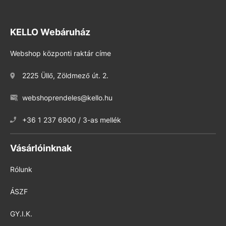
KELLO Webáruház
Webshop központi raktár címe
2225 Üllő, Zöldmező út. 2.
webshoprendeles@kello.hu
+36 1 237 6900 / 3-as mellék
Vásárlóinknak
Rólunk
ÁSZF
GY.I.K.