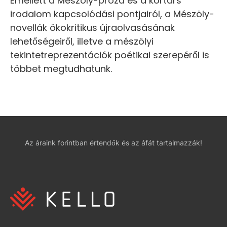
Emellett a Mészöly-próza és a kortárs
irodalom kapcsolódási pontjairól, a Mészöly-
novellák ökokritikus újraolvasásának
lehetőségeiről, illetve a mészölyi
tekintetreprezentációk poétikai szerepéről is
többet megtudhatunk.
Az áraink forintban értendők és az áfát tartalmazzák!