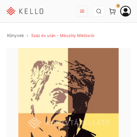
BEJELENTKEZÉS
0
Könyvek
Száz év után - Mészöly Miklósról