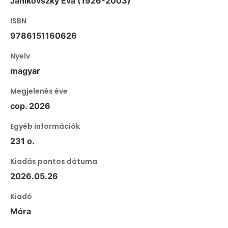
Janikovszky Éva (1926-2003)
ISBN
9786151160626
Nyelv
magyar
Megjelenés éve
cop. 2026
Egyéb információk
231 o.
Kiadás pontos dátuma
2026.05.26
Kiadó
Móra