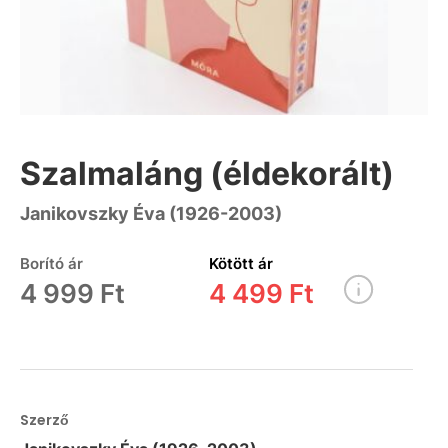
Szalmaláng (éldekorált)
Janikovszky Éva (1926-2003)
Borító ár
Kötött ár
4 999 Ft
4 499 Ft
Szerző