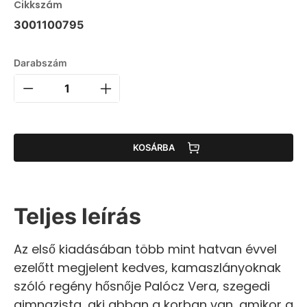
Cikkszám
3001100795
Darabszám
KOSÁRBA
Teljes leírás
Az első kiadásában több mint hatvan évvel
ezelőtt megjelent kedves, kamaszlányoknak
szóló regény hősnője Palócz Vera, szegedi
gimnazista, aki abban a korban van, amikor a