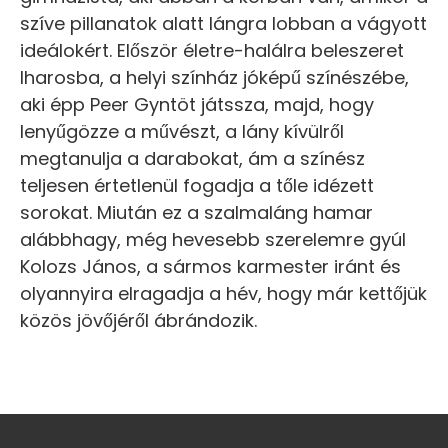
szíve pillanatok alatt lángra lobban a vágyott
ideálokért. Először életre-halálra beleszeret
Iharosba, a helyi színház jóképű színészébe,
aki épp Peer Gyntöt játssza, majd, hogy
lenyűgözze a művészt, a lány kívülről
megtanulja a darabokat, ám a színész
teljesen értetlenül fogadja a tőle idézett
sorokat. Miután ez a szalmaláng hamar
alábbhagy, még hevesebb szerelemre gyúl
Kolozs János, a sármos karmester iránt és
olyannyira elragadja a hév, hogy már kettőjük
közös jövőjéről ábrándozik.