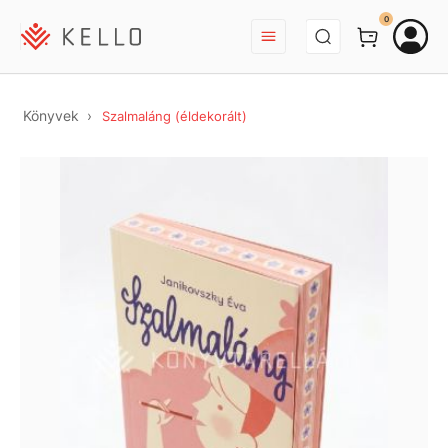
BEJELENTKEZÉS
0
Könyvek
Szalmaláng (éldekorált)