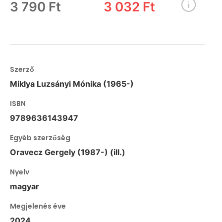
3 790 Ft
3 032 Ft
Szerző
Miklya Luzsányi Mónika (1965-)
ISBN
9789636143947
Egyéb szerzőség
Oravecz Gergely (1987-) (ill.)
Nyelv
magyar
Megjelenés éve
2024