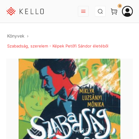
BEJELENTKEZÉS
0
Könyvek
Szabadság, szerelem - Képek Petőfi Sándor életéből