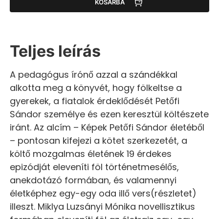
KOSÁRBA
Teljes leírás
A pedagógus írónő azzal a szándékkal
alkotta meg a könyvét, hogy fölkeltse a
gyerekek, a fiatalok érdeklődését Petőfi
Sándor személye és ezen keresztül költészete
iránt. Az alcím – Képek Petőfi Sándor életéből
– pontosan kifejezi a kötet szerkezetét, a
költő mozgalmas életének 19 érdekes
epizódját eleveníti föl történetmesélős,
anekdotázó formában, és valamennyi
életképhez egy-egy oda illő vers(részletet)
illeszt. Miklya Luzsányi Mónika novellisztikus