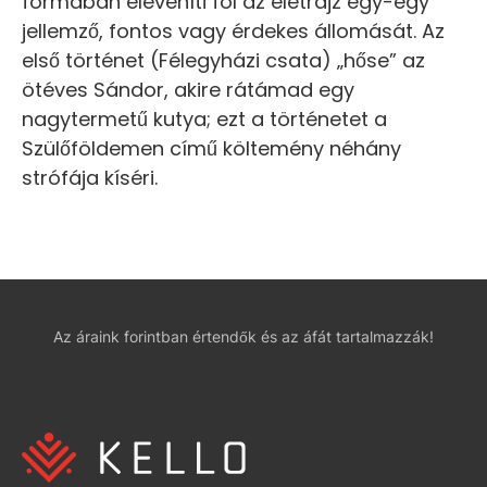
formában eleveníti föl az életrajz egy-egy
jellemző, fontos vagy érdekes állomását. Az
első történet (Félegyházi csata) „hőse” az
ötéves Sándor, akire rátámad egy
nagytermetű kutya; ezt a történetet a
Szülőföldemen című költemény néhány
strófája kíséri.
Az áraink forintban értendők és az áfát tartalmazzák!