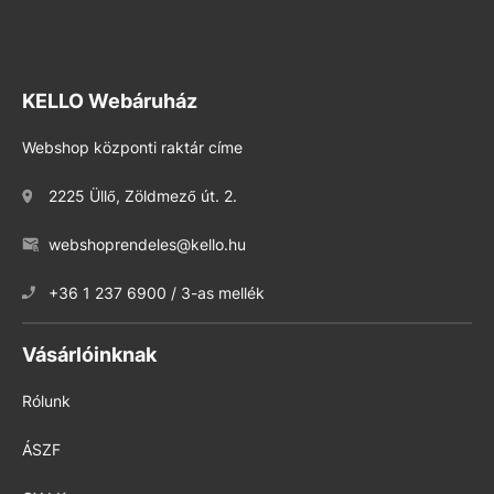
KELLO Webáruház
Webshop központi raktár címe
2225 Üllő, Zöldmező út. 2.
webshoprendeles@kello.hu
+36 1 237 6900 / 3-as mellék
Vásárlóinknak
Rólunk
ÁSZF