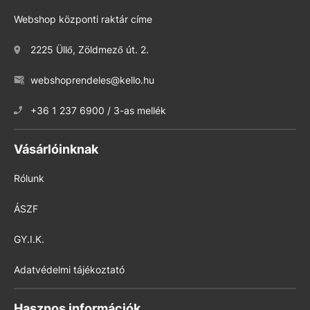
Webshop központi raktár címe
2225 Üllő, Zöldmező út. 2.
webshoprendeles@kello.hu
+36 1 237 6900 / 3-as mellék
Vásárlóinknak
Rólunk
ÁSZF
GY.I.K.
Adatvédelmi tájékoztató
Hasznos információk