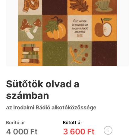
Sütőtök olvad a
számban
az Irodalmi Rádió alkotóközössége
Borító ár
Kötött ár
4 000 Ft
3 600 Ft