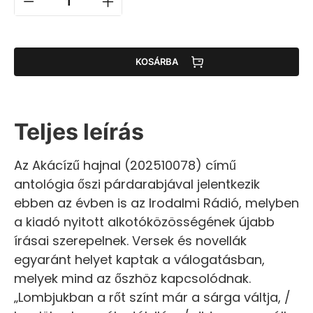
KOSÁRBA
Teljes leírás
Az Akácízű hajnal (202510078) című
antológia őszi párdarabjával jelentkezik
ebben az évben is az Irodalmi Rádió, melyben
a kiadó nyitott alkotóközösségének újabb
írásai szerepelnek. Versek és novellák
egyaránt helyet kaptak a válogatásban,
melyek mind az őszhöz kapcsolódnak.
„Lombjukban a rőt színt már a sárga váltja, /