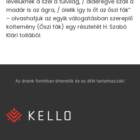
levelüknek a szél a túlvilág, / dideregve száll a
madár is az ágra, / ölelik így is őt az őszi fák”
– olvashatjuk az egyik válogatásban szereplő
költemény (Őszi fák) egy részletét H. Szabó
Klári tollából.
Az áraink forintban értendők és az áfát tartalmazzák!