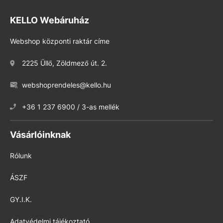
KELLO Webáruház
Webshop központi raktár címe
2225 Üllő, Zöldmező út. 2.
webshoprendeles@kello.hu
+36 1 237 6900 / 3-as mellék
Vásárlóinknak
Rólunk
ÁSZF
GY.I.K.
Adatvédelmi tájékoztató