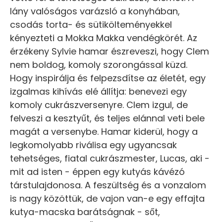
lány valóságos varázsló a konyhában,
csodás torta- és sütikölteményekkel
kényezteti a Mokka Makka vendégkörét. Az
érzékeny Sylvie hamar észreveszi, hogy Clem
nem boldog, komoly szorongással küzd.
Hogy inspirálja és felpezsdítse az életét, egy
izgalmas kihívás elé állítja: benevezi egy
komoly cukrászversenyre. Clem izgul, de
felveszi a kesztyűt, és teljes elánnal veti bele
magát a versenybe. Hamar kiderül, hogy a
legkomolyabb riválisa egy ugyancsak
tehetséges, fiatal cukrászmester, Lucas, aki -
mit ad isten - éppen egy kutyás kávézó
társtulajdonosa. A feszültség és a vonzalom
is nagy közöttük, de vajon van-e egy effajta
kutya-macska barátságnak - sőt,