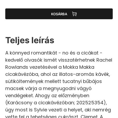
KOSÁRBA
Teljes leírás
A könnyed romantikát - no és a cicákat -
kedvelő olvasók ismét visszatérhetnek Rachel
Rowlands vezetésével a Mokka Makka
cicakávézóba, ahol az illatos-aromás kávék,
sütiköltemények mellett tucatnyi bűbájos
macsek várja a megnyugodni vágyó
vendégeket. Ahogy az előzményben
(Karácsony a cicakávézóban; 202525354),
úgy most is Sylvie vezeti a helyet, aki nemrég
vette fel a tehetséges cukrászt, Clemet. A