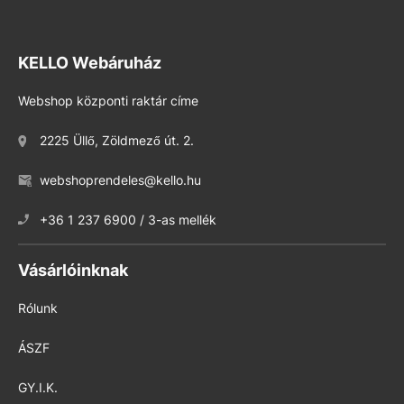
KELLO Webáruház
Webshop központi raktár címe
2225 Üllő, Zöldmező út. 2.
webshoprendeles@kello.hu
+36 1 237 6900 / 3-as mellék
Vásárlóinknak
Rólunk
ÁSZF
GY.I.K.