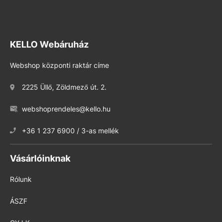
KELLO Webáruház
Webshop központi raktár címe
2225 Üllő, Zöldmező út. 2.
webshoprendeles@kello.hu
+36 1 237 6900 / 3-as mellék
Vásárlóinknak
Rólunk
ÁSZF