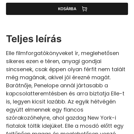
KOSÁRBA
Teljes leírás
Elle filmforgatókönyveket ír, meglehetősen
sikeres ezen e téren, anyagi gondjai
sincsenek, csak éppen olyan férfit nem talált
még magának, akivel jól érezné magát.
Barátnője, Penelope annál jártasabb a
kapcsolatteremtésben és arra biztatja Elle-t
is, legyen kicsit lazább. Az egyik hétvégén
együtt elmennek egy flancos
szórakozóhelyre, ahol gazdag New York-i
fiatalok töltik idejüket. Elle a mosdó előtt egy
feltűnően magas és meglehetősen vonzó