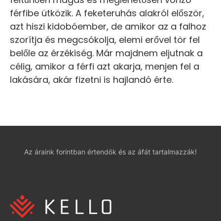
férfibe ütközik. A feketeruhás alakról először,
azt hiszi kidobóember, de amikor az a falhoz
szorítja és megcsókolja, elemi erővel tör fel
belőle az érzékiség. Már majdnem eljutnak a
célig, amikor a férfi azt akarja, menjen fel a
lakására, akár fizetni is hajlandó érte.
Az áraink forintban értendők és az áfát tartalmazzák!