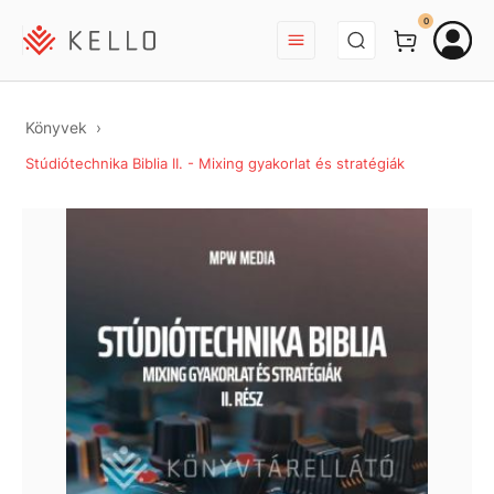
BEJELENTKEZÉS
0
Könyvek
Stúdiótechnika Biblia II. - Mixing gyakorlat és stratégiák