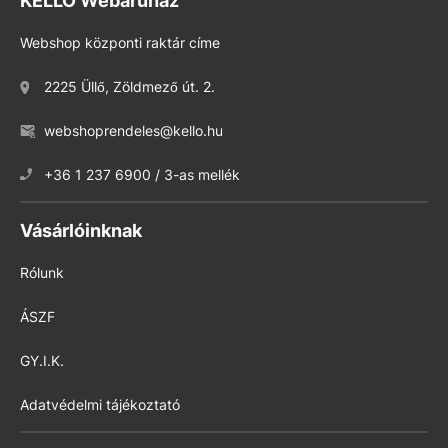
KELLO Webáruház
Webshop központi raktár címe
2225 Üllő, Zöldmező út. 2.
webshoprendeles@kello.hu
+36 1 237 6900 / 3-as mellék
Vásárlóinknak
Rólunk
ÁSZF
GY.I.K.
Adatvédelmi tájékoztató