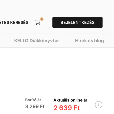
0
ETES KERESÉS
BEJELENTKEZÉS
KELLO Diákkönyvtár
Hírek és blog
Borító ár
Aktuális online ár
3 299 Ft
2 639 Ft