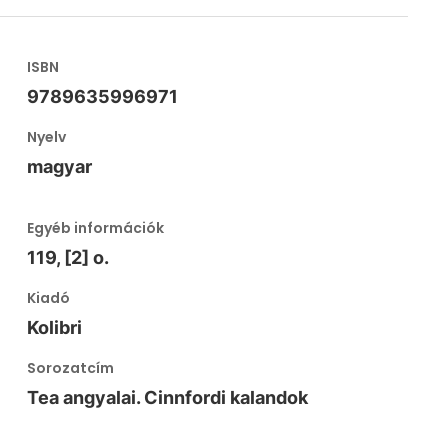
ISBN
9789635996971
Nyelv
magyar
Egyéb információk
119, [2] o.
Kiadó
Kolibri
Sorozatcím
Tea angyalai. Cinnfordi kalandok