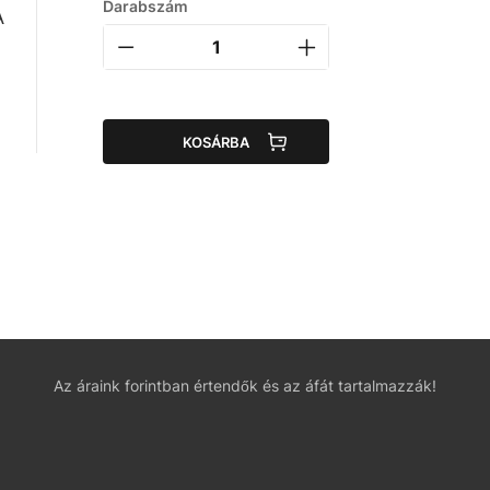
Darabszám
A
KOSÁRBA
Az áraink forintban értendők és az áfát tartalmazzák!