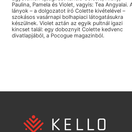
Paulina, Pamela és Violet, vagyis: Tea Angyalai. 
lányok – a dolgozatot író Colette kivételével –
szokásos vasárnapi bolhapiaci látogatásukra
készülnek. Violet aztán az egyik pultnál igazi
kincset talál: egy doboznyit Colette kedvenc
divatlapjából, a Pocogue magazinból.