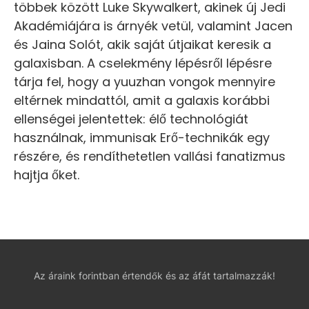
többek között Luke Skywalkert, akinek új Jedi
Akadémiájára is árnyék vetül, valamint Jacen
és Jaina Solót, akik saját útjaikat keresik a
galaxisban. A cselekmény lépésről lépésre
tárja fel, hogy a yuuzhan vongok mennyire
eltérnek mindattól, amit a galaxis korábbi
ellenségei jelentettek: élő technológiát
használnak, immunisak Erő-technikák egy
részére, és rendíthetetlen vallási fanatizmus
hajtja őket.
Az áraink forintban értendők és az áfát tartalmazzák!