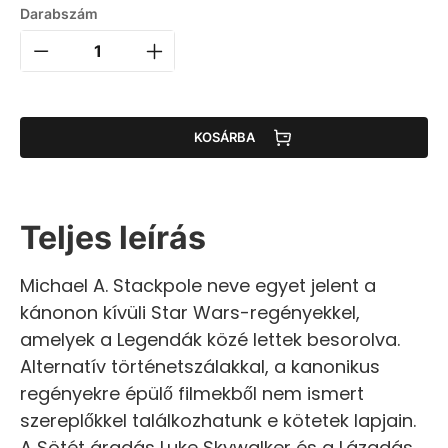
Darabszám
KOSÁRBA
Teljes leírás
Michael A. Stackpole neve egyet jelent a
kánonon kívüli Star Wars-regényekkel,
amelyek a Legendák közé lettek besorolva.
Alternatív történetszálakkal, a kanonikus
regényekre épülő filmekből nem ismert
szereplőkkel találkozhatunk e kötetek lapjain.
A Sötét áradás Luke Skywalker és a Lázadás