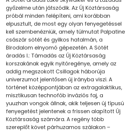
győzelme után játszódik. Az Új Köztársaság
próbál minden felépíteni, ami korábban
elpusztult, de most egy olyan fenyegetéssel
kell szembenézniük, amely túlmutat Palpatine
császár sötét és gyilkos hatalmán, a
Birodalom elnyomó gépezetén. A Sötét
áradás I.: Támadás az Új Köztársaság
korszakának egyik nyitóregénye, amely az
addig megszokott Csillagok háborúja
univerzumot jelentősen új irányba viszi. A
történet középpontjában az extragalaktikus,
misztikusan technofób inváziós faj, a
yuuzhan vongok állnak, akik teljesen új típusú
fenyegetést jelentenek a frissen alapított Új
Köztársaság számára. A regény több
szereplőt követ párhuzamos szálakon –