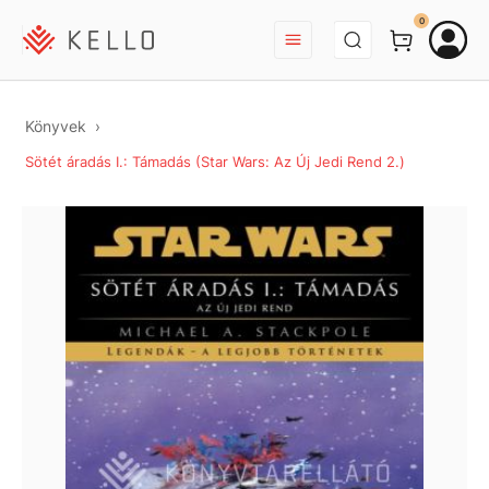
BEJELENTKEZÉS
0
Könyvek
Sötét áradás I.: Támadás (Star Wars: Az Új Jedi Rend 2.)