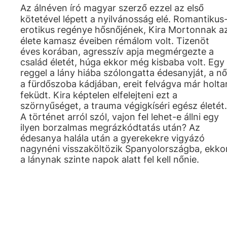
Az álnéven író magyar szerző ezzel az első
kötetével lépett a nyilvánosság elé. Romantikus
erotikus regénye hősnőjének, Kira Mortonnak a
élete kamasz éveiben rémálom volt. Tizenöt
éves korában, agresszív apja megmérgezte a
család életét, húga ekkor még kisbaba volt. Egy
reggel a lány hiába szólongatta édesanyját, a nő
a fürdőszoba kádjában, ereit felvágva már holta
feküdt. Kira képtelen elfelejteni ezt a
szörnyűséget, a trauma végigkíséri egész életét.
A történet arról szól, vajon fel lehet-e állni egy
ilyen borzalmas megrázkódtatás után? Az
édesanya halála után a gyerekekre vigyázó
nagynéni visszaköltözik Spanyolországba, ekko
a lánynak szinte napok alatt fel kell nőnie.