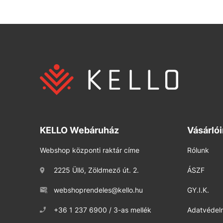
KELLO Webáruház
Vásárló
Webshop központi raktár címe
Rólunk
2225 Üllő, Zöldmező út. 2.
ÁSZF
webshoprendeles@kello.hu
GY.I.K.
+36 1 237 6900 / 3-as mellék
Adatvédelm