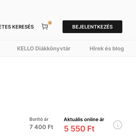
0
ETES KERESÉS
BEJELENTKEZÉS
KELLO Diákkönyvtár
Hírek és blog
Borító ár
Aktuális online ár
7 400 Ft
5 550 Ft