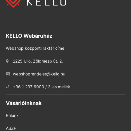
KELLO Webáruház
Webshop központi raktár címe
2225 Üllő, Zöldmező út. 2.
webshoprendeles@kello.hu
+36 1 237 6900 / 3-as mellék
Vásárlóinknak
Rólunk
ÁSZF