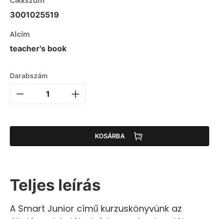
Cikkszám
3001025519
Alcím
teacher's book
Darabszám
KOSÁRBA
Teljes leírás
A Smart Junior című kurzuskönyvünk az