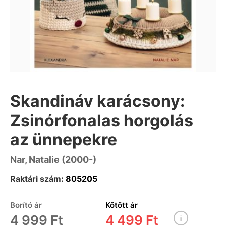
Skandináv karácsony:
Zsinórfonalas horgolás
az ünnepekre
Nar, Natalie (2000-)
Raktári szám:
805205
Borító ár
Kötött ár
4 999 Ft
4 499 Ft