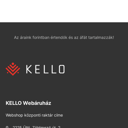
Az áraink forintban értendők és az áfát tartalmazzák!
KELLO Webáruház
Webshop központi raktár címe
2225 Üllő, Zöldmező út. 2.