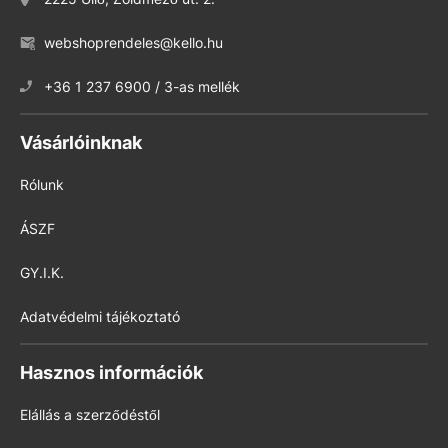
webshoprendeles@kello.hu
+36 1 237 6900 / 3-as mellék
Vásárlóinknak
Rólunk
ÁSZF
GY.I.K.
Adatvédelmi tájékoztató
Hasznos információk
Elállás a szerződéstől