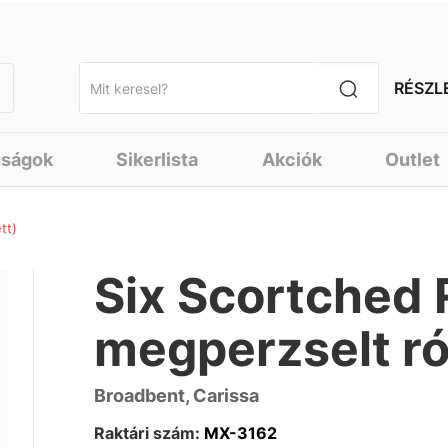
RÉSZL
nságok
Sikerlista
Akciók
Outlet
tt)
Six Scortched 
megperzselt ró
Broadbent, Carissa
Raktári szám:
MX-3162