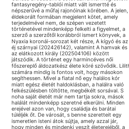
fantasyregény-tablói miatt vált ismertté és
népszerűvé a műfaj rajonóinak körében. A jelen,
éldekorált formában megjelent kötet, amely
terjedelmével nem, de szépen vezetett
történetével mindenképp felkelti a figyelmet, a
szerző a szerzőtől korábbról ismert könyvek, a
Nyaxia koronái-sorozat két része, A kígyó és az
éj szárnyai (202426142), valamint A hamvak és
az elátkozott király (202504106) között
játszódik. A történet egy harmincéves női
főszereplő áldozatkész élete köré szövődik. Lilit
számára mindig is fontos volt, hogy másokon
segíthessen. Mivel a fiatal nő egy halálos kór
miatt egész életét haldoklásban, a halálra való
felkészülésben töltötte, megbékélt sorsával. S
noha saját életét már nem tartja sokra, mások
halálát mindenképp szeretné elkerülni. Minden
erejével azon van, hogy családja és barátai
túléljék őt. De városát, s benne szeretteit egy
ismeretlen isteni átok sújtja, amely azzal jár,
hogy minden és mindenki veszít életerejéből, a