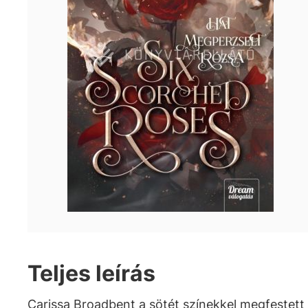
Teljes leírás
Carissa Broadbent a sötét színekkel megfestett