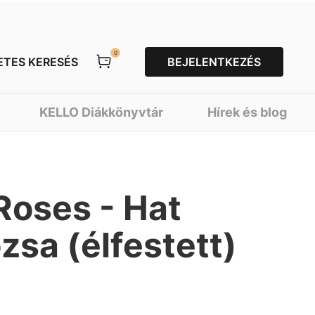
0
ETES KERESÉS
BEJELENTKEZÉS
KELLO Diákkönyvtár
Hírek és blog
Roses - Hat
zsa (élfestett)