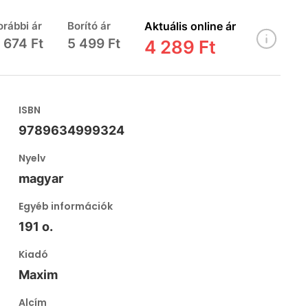
orábbi ár
Borító ár
Aktuális online ár
 674 Ft
5 499 Ft
4 289 Ft
ISBN
9789634999324
Nyelv
magyar
Egyéb információk
191 o.
Kiadó
Maxim
Alcím