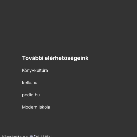
További elérhetőségeink
Könyvkultúra
kello.hu
pedig.hu
Modern Iskola
Készítette az
ALLWIN