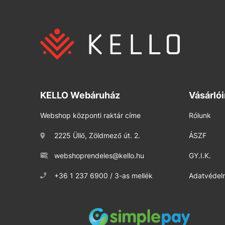
KELLO Webáruház
Vásárló
Webshop központi raktár címe
Rólunk
2225 Üllő, Zöldmező út. 2.
ÁSZF
webshoprendeles@kello.hu
GY.I.K.
+36 1 237 6900 / 3-as mellék
Adatvédelm