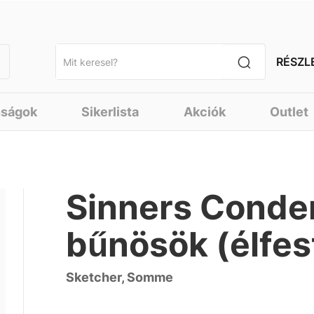
RÉSZL
nságok
Sikerlista
Akciók
Outlet
Sinners Condem
bűnösök (élfes
Sketcher, Somme