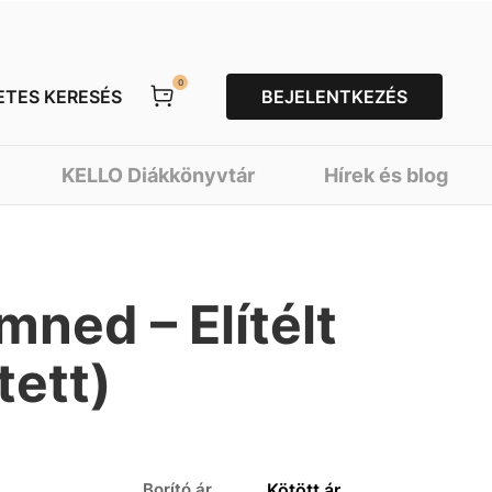
0
ETES KERESÉS
BEJELENTKEZÉS
KELLO Diákkönyvtár
Hírek és blog
ned – Elítélt
tett)
Borító ár
Kötött ár