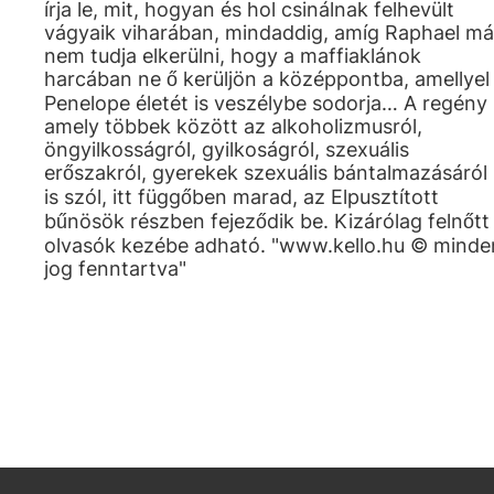
írja le, mit, hogyan és hol csinálnak felhevült
vágyaik viharában, mindaddig, amíg Raphael má
nem tudja elkerülni, hogy a maffiaklánok
harcában ne ő kerüljön a középpontba, amellyel
Penelope életét is veszélybe sodorja… A regény
amely többek között az alkoholizmusról,
öngyilkosságról, gyilkoságról, szexuális
erőszakról, gyerekek szexuális bántalmazásáról
is szól, itt függőben marad, az Elpusztított
bűnösök részben fejeződik be. Kizárólag felnőtt
olvasók kezébe adható. "www.kello.hu © minde
jog fenntartva"