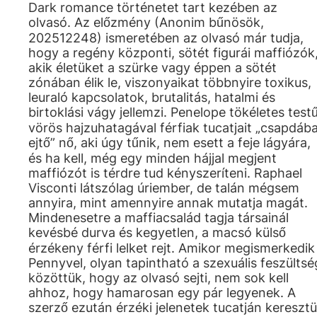
Dark romance történetet tart kezében az
olvasó. Az előzmény (Anonim bűnösök,
202512248) ismeretében az olvasó már tudja,
hogy a regény központi, sötét figurái maffiózók
akik életüket a szürke vagy éppen a sötét
zónában élik le, viszonyaikat többnyire toxikus,
leuraló kapcsolatok, brutalitás, hatalmi és
birtoklási vágy jellemzi. Penelope tökéletes testű
vörös hajzuhatagával férfiak tucatjait „csapdáb
ejtő” nő, aki úgy tűnik, nem esett a feje lágyára,
és ha kell, még egy minden hájjal megjent
maffiózót is térdre tud kényszeríteni. Raphael
Visconti látszólag úriember, de talán mégsem
annyira, mint amennyire annak mutatja magát.
Mindenesetre a maffiacsalád tagja társainál
kevésbé durva és kegyetlen, a macsó külső
érzékeny férfi lelket rejt. Amikor megismerkedik
Pennyvel, olyan tapintható a szexuális feszültsé
közöttük, hogy az olvasó sejti, nem sok kell
ahhoz, hogy hamarosan egy pár legyenek. A
szerző ezután érzéki jelenetek tucatján keresztü