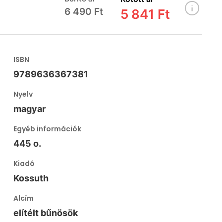
6 490 Ft
5 841 Ft
ISBN
9789636367381
Nyelv
magyar
Egyéb információk
445 o.
Kiadó
Kossuth
Alcím
elítélt bűnösök