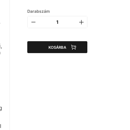
Darabszám
,
,
KOSÁRBA
a
g
l