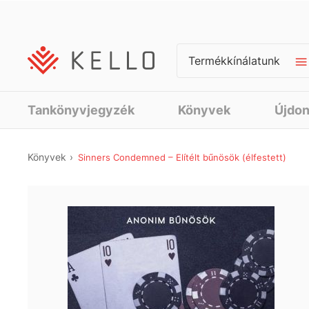
Termékkínálatunk
Tankönyvjegyzék
Könyvek
Újdo
Könyvek
Sinners Condemned – Elítélt bűnösök (élfestett)