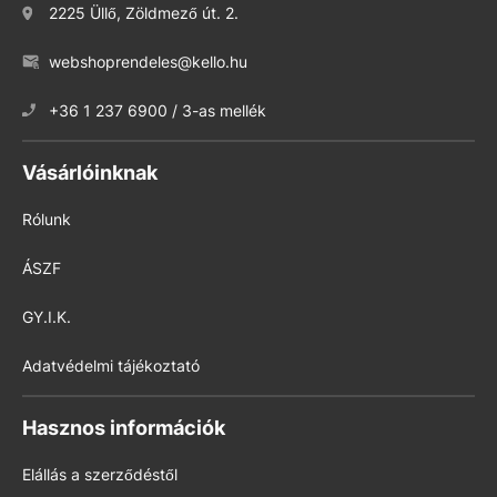
2225 Üllő, Zöldmező út. 2.
webshoprendeles@kello.hu
+36 1 237 6900 / 3-as mellék
Vásárlóinknak
Rólunk
ÁSZF
GY.I.K.
Adatvédelmi tájékoztató
Hasznos információk
Elállás a szerződéstől