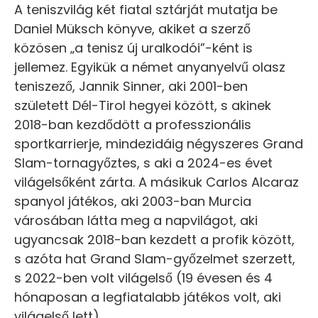
A teniszvilág két fiatal sztárját mutatja be
Daniel Müksch könyve, akiket a szerző
közösen „a tenisz új uralkodói”-ként is
jellemez. Egyikük a német anyanyelvű olasz
teniszező, Jannik Sinner, aki 2001-ben
született Dél-Tirol hegyei között, s akinek
2018-ban kezdődött a professzionális
sportkarrierje, mindezidáig négyszeres Grand
Slam-tornagyőztes, s aki a 2024-es évet
világelsőként zárta. A másikuk Carlos Alcaraz
spanyol játékos, aki 2003-ban Murcia
városában látta meg a napvilágot, aki
ugyancsak 2018-ban kezdett a profik között,
s azóta hat Grand Slam-győzelmet szerzett,
s 2022-ben volt világelső (19 évesen és 4
hónaposan a legfiatalabb játékos volt, aki
világelső lett).