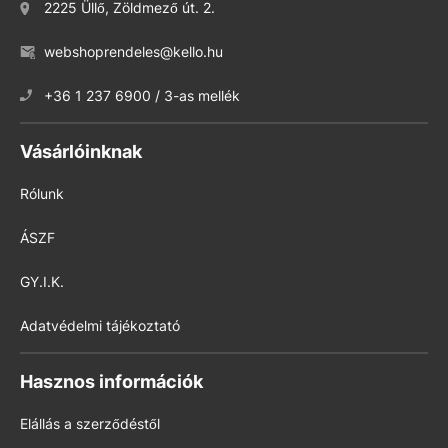
2225 Üllő, Zöldmező út. 2.
webshoprendeles@kello.hu
+36 1 237 6900 / 3-as mellék
Vásárlóinknak
Rólunk
ÁSZF
GY.I.K.
Adatvédelmi tájékoztató
Hasznos információk
Elállás a szerződéstől