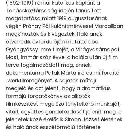
(1892-1919) római katolikus káplánt a
Tanácsköztársaság idején tanúsított
magatartása miatt 1919 augusztusának
végén Prónay Pál különítményesei Marcaliban
megkínozták és kivégezték. Halálának
ötvenedik évfordulóján mutatták be
Gyöngyössy Imre filmjét, a Virágvasárnapot.
Most, immár száz évvel a halála után új film
terve fogalmazódott meg, ennek
dokumentuma Patak Márta író és műfordító
„werkfilmregénye”. A sajátos műfaji
megjelölés azt jelenti, hogy a dramatikus
formájú forgatókönyv az alkotók
filmkészítést megelőző tényfeltáró munkáját,
vitáit, együttes gondolkodását jeleníti meg, e
jelenetek közé ékelődik Simon József életének
és halálának esszéformájú története.