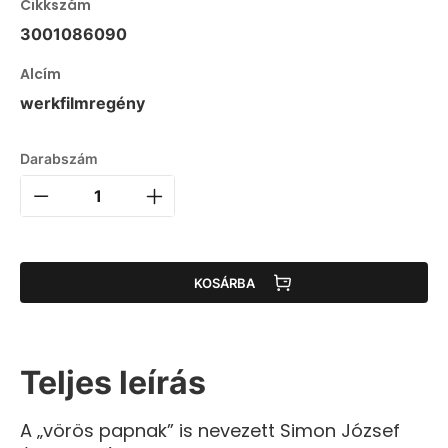
Cikkszám
3001086090
Alcím
werkfilmregény
Darabszám
KOSÁRBA
Teljes leírás
A „vörös papnak” is nevezett Simon József