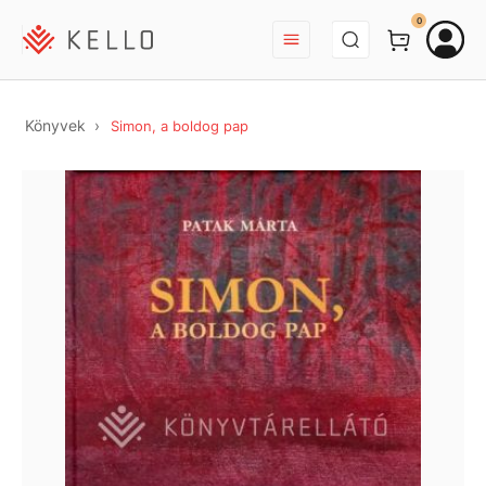
BEJELENTKEZÉS
0
Könyvek
Simon, a boldog pap