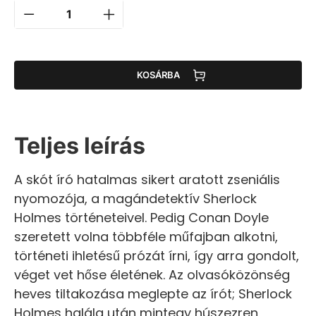
KOSÁRBA
Teljes leírás
A skót író hatalmas sikert aratott zseniális
nyomozója, a magándetektív Sherlock
Holmes történeteivel. Pedig Conan Doyle
szeretett volna többféle műfajban alkotni,
történeti ihletésű prózát írni, így arra gondolt,
véget vet hőse életének. Az olvasóközönség
heves tiltakozása meglepte az írót; Sherlock
Holmes halála után mintegy húszezren