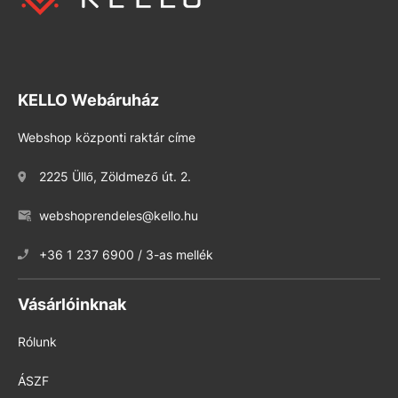
KELLO Webáruház
Webshop központi raktár címe
2225 Üllő, Zöldmező út. 2.
webshoprendeles@kello.hu
+36 1 237 6900 / 3-as mellék
Vásárlóinknak
Rólunk
ÁSZF