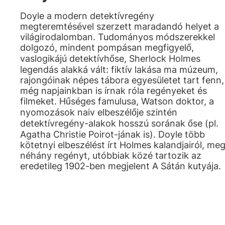
Doyle a modern detektívregény
megteremtésével szerzett maradandó helyet a
világirodalomban. Tudományos módszerekkel
dolgozó, mindent pompásan megfigyelő,
vaslogikájú detektívhőse, Sherlock Holmes
legendás alakká vált: fiktív lakása ma múzeum,
rajongóinak népes tábora egyesületet tart fenn,
még napjainkban is írnak róla regényeket és
filmeket. Hűséges famulusa, Watson doktor, a
nyomozások naiv elbeszélője szintén
detektívregény-alakok hosszú sorának őse (pl.
Agatha Christie Poirot-jának is). Doyle több
kötetnyi elbeszélést írt Holmes kalandjairól, me
néhány regényt, utóbbiak közé tartozik az
eredetileg 1902-ben megjelent A Sátán kutyája.