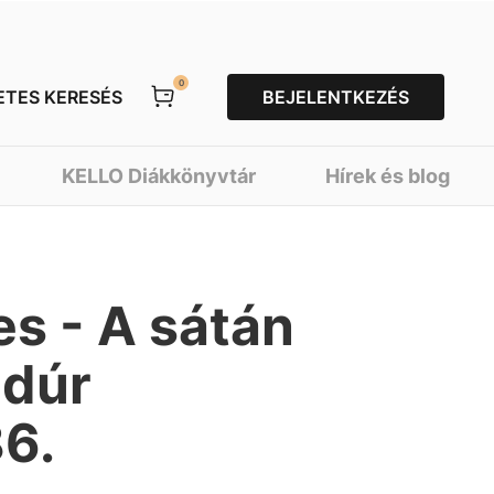
0
ETES KERESÉS
BEJELENTKEZÉS
KELLO Diákkönyvtár
Hírek és blog
s - A sátán
adúr
6.