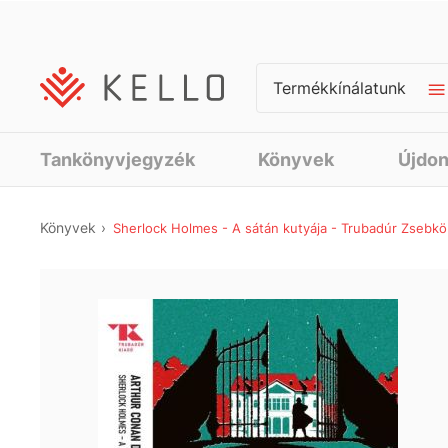
Termékkínálatunk
Tankönyvjegyzék
Könyvek
Újdo
Könyvek
Sherlock Holmes - A sátán kutyája - Trubadúr Zsebk