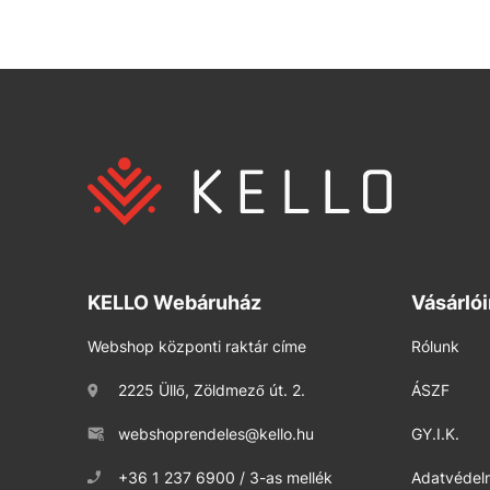
KELLO Webáruház
Vásárló
Webshop központi raktár címe
Rólunk
2225 Üllő, Zöldmező út. 2.
ÁSZF
webshoprendeles@kello.hu
GY.I.K.
+36 1 237 6900 / 3-as mellék
Adatvédelm