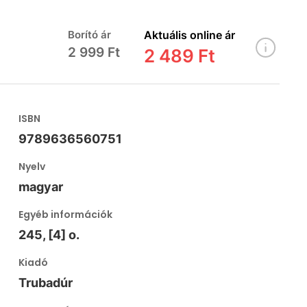
Borító ár
Aktuális online ár
2 999 Ft
2 489 Ft
ISBN
9789636560751
Nyelv
magyar
Egyéb információk
245, [4] o.
Kiadó
Trubadúr