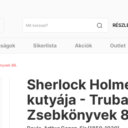
RÉSZL
nságok
Sikerlista
Akciók
Outlet
önyvek 86.
Sherlock Holme
kutyája - Trub
Zsebkönyvek 8