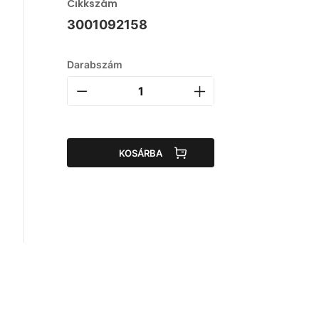
Cikkszám
3001092158
Darabszám
KOSÁRBA
g