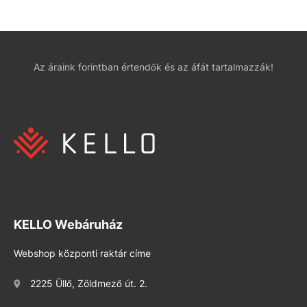
Az áraink forintban értendők és az áfát tartalmazzák!
KELLO Webáruház
Webshop központi raktár címe
2225 Üllő, Zöldmező út. 2.