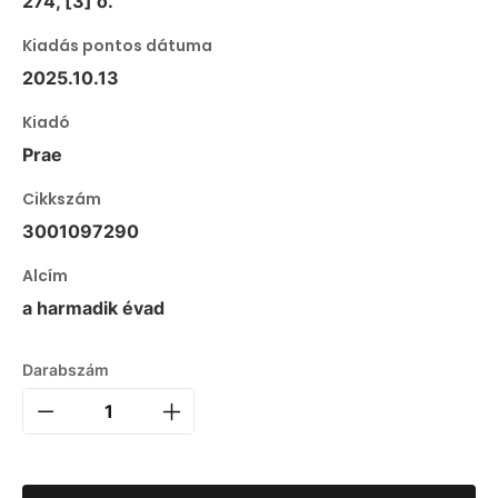
274, [3] o.
Kiadás pontos dátuma
2025.10.13
Kiadó
Prae
Cikkszám
3001097290
Alcím
a harmadik évad
Darabszám