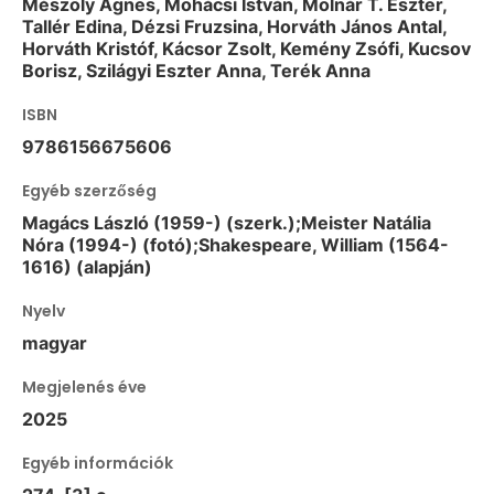
Mészöly Ágnes, Mohácsi István, Molnár T. Eszter,
Tallér Edina, Dézsi Fruzsina, Horváth János Antal,
Horváth Kristóf, Kácsor Zsolt, Kemény Zsófi, Kucsov
Borisz, Szilágyi Eszter Anna, Terék Anna
ISBN
9786156675606
Egyéb szerzőség
Magács László (1959-) (szerk.);Meister Natália
Nóra (1994-) (fotó);Shakespeare, William (1564-
1616) (alapján)
Nyelv
magyar
Megjelenés éve
2025
Egyéb információk