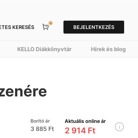
0
ETES KERESÉS
BEJELENTKEZÉS
KELLO Diákkönyvtár
Hírek és blog
zenére
Borító ár
Aktuális online ár
3 885 Ft
2 914 Ft