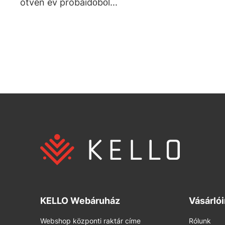
ötven év próbaidőből...
KELLO Webáruház
Vásárló
Webshop központi raktár címe
Rólunk