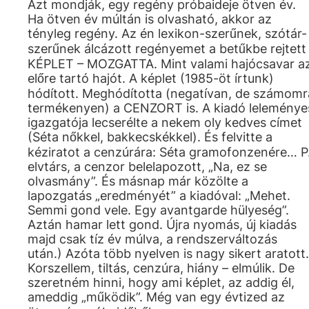
Azt mondják, egy regény próbaideje ötven év.
Ha ötven év múltán is olvasható, akkor az
tényleg regény. Az én lexikon-szerűnek, szótár-
szerűnek álcázott regényemet a betűkbe rejtett
KÉPLET – MOZGATTA. Mint valami hajócsavar a
előre tartó hajót. A képlet (1985-öt írtunk)
hódított. Meghódította (negatívan, de számomr
termékenyen) a CENZORT is. A kiadó leleménye
igazgatója lecserélte a nekem oly kedves címet
(Séta nőkkel, bakkecskékkel). És felvitte a
kéziratot a cenzúrára: Séta gramofonzenére… P
elvtárs, a cenzor belelapozott, „Na, ez se
olvasmány”. És másnap már közölte a
lapozgatás „eredményét” a kiadóval: „Mehet.
Semmi gond vele. Egy avantgarde hülyeség”.
Aztán hamar lett gond. Újra nyomás, új kiadás
majd csak tíz év múlva, a rendszerváltozás
után.) Azóta több nyelven is nagy sikert aratott.
Korszellem, tiltás, cenzúra, hiány – elmúlik. De
szeretném hinni, hogy ami képlet, az addig él,
ameddig „működik”. Még van egy évtized az