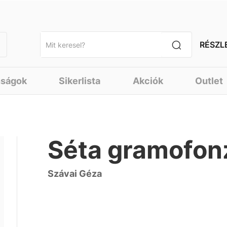
RÉSZL
nságok
Sikerlista
Akciók
Outlet
Séta gramofon
Szávai Géza