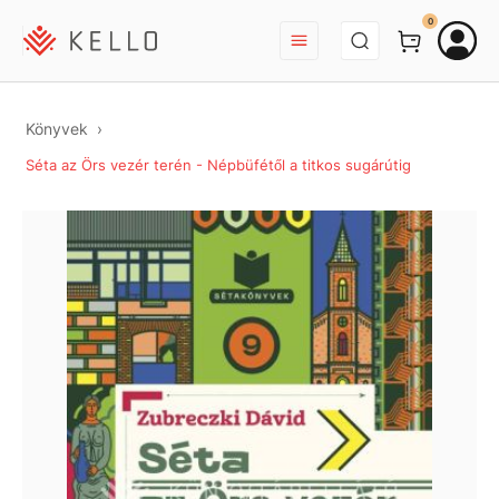
BEJELENTKEZÉS
0
Könyvek
Séta az Örs vezér terén - Népbüfétől a titkos sugárútig