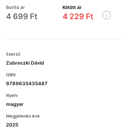
Borító ár
Kötött ár
4 699 Ft
4 229 Ft
Szerző
Zubreczki Dávid
ISBN
9789635435487
Nyelv
magyar
Megjelenés éve
2025