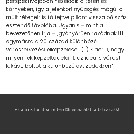
perspektívájában nézelődik a téren és
környékén, így a jelenkori nyüzsgés mögül a
múlt rétegeit is fölfejtve pillant vissza bő száz
esztendő távolába. Ugyanis – mint a
bevezetőben írja – „gyönyörűen rakódnak itt
egymásra a 20. század különböző
várostervezési elképzelései. (…) Kiderül, hogy
milyennek képzelték eleink az ideális várost,
lakást, boltot a különböző évtizedekben”.
Az áraink forintban értendők és az áfát tartalmazzák!