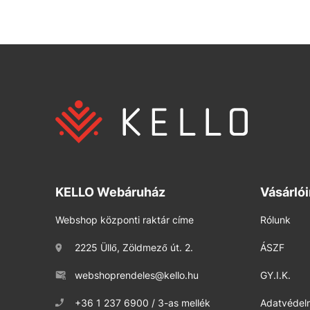
KELLO Webáruház
Vásárló
Webshop központi raktár címe
Rólunk
2225 Üllő, Zöldmező út. 2.
ÁSZF
webshoprendeles@kello.hu
GY.I.K.
+36 1 237 6900 / 3-as mellék
Adatvédelm