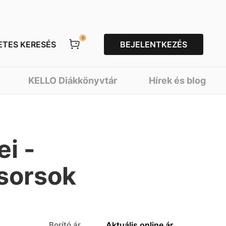
0
ETES KERESÉS
BEJELENTKEZÉS
KELLO Diákkönyvtár
Hírek és blog
i -
 sorsok
Borító ár
Aktuális online ár