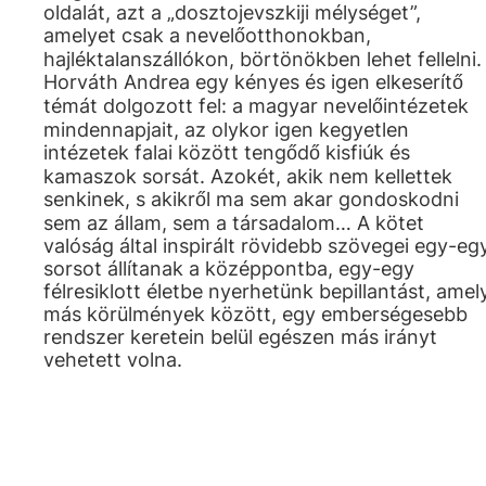
oldalát, azt a „dosztojevszkiji mélységet”,
amelyet csak a nevelőotthonokban,
hajléktalanszállókon, börtönökben lehet fellelni.
Horváth Andrea egy kényes és igen elkeserítő
témát dolgozott fel: a magyar nevelőintézetek
mindennapjait, az olykor igen kegyetlen
intézetek falai között tengődő kisfiúk és
kamaszok sorsát. Azokét, akik nem kellettek
senkinek, s akikről ma sem akar gondoskodni
sem az állam, sem a társadalom… A kötet
valóság által inspirált rövidebb szövegei egy-eg
sorsot állítanak a középpontba, egy-egy
félresiklott életbe nyerhetünk bepillantást, amel
más körülmények között, egy emberségesebb
rendszer keretein belül egészen más irányt
vehetett volna.