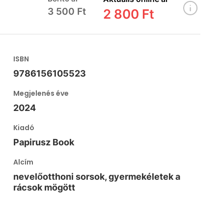
3 500 Ft
2 800 Ft
ISBN
9786156105523
Megjelenés éve
2024
Kiadó
Papirusz Book
Alcím
nevelőotthoni sorsok, gyermekéletek a
rácsok mögött