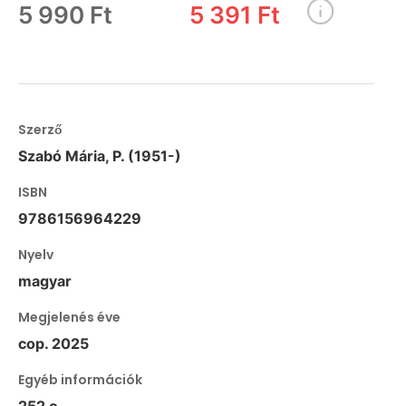
5 990 Ft
5 391 Ft
Szerző
Szabó Mária, P. (1951-)
ISBN
9786156964229
Nyelv
magyar
Megjelenés éve
cop. 2025
Egyéb információk