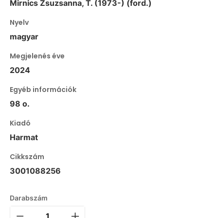
Mirnics Zsuzsanna, T. (1973-) (ford.)
Nyelv
magyar
Megjelenés éve
2024
Egyéb információk
98 o.
Kiadó
Harmat
Cikkszám
3001088256
Darabszám