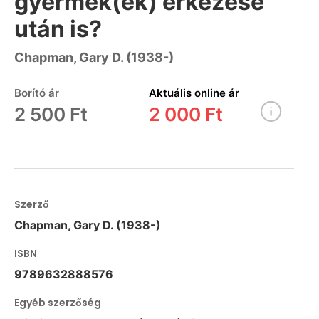
gyermek(ek) érkezése
után is?
Chapman, Gary D. (1938-)
Borító ár
Aktuális online ár
2 500 Ft
2 000 Ft
Szerző
Chapman, Gary D. (1938-)
ISBN
9789632888576
Egyéb szerzőség