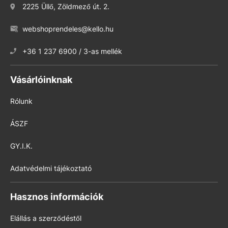
2225 Üllő, Zöldmező út. 2.
webshoprendeles@kello.hu
+36 1 237 6900 / 3-as mellék
Vásárlóinknak
Rólunk
ÁSZF
GY.I.K.
Adatvédelmi tájékoztató
Hasznos információk
Elállás a szerződéstől