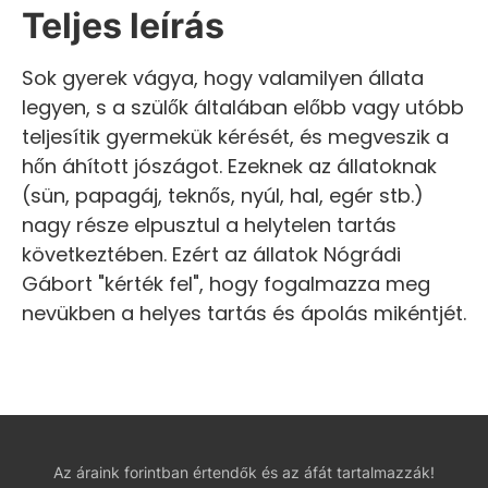
Teljes leírás
Sok gyerek vágya, hogy valamilyen állata
legyen, s a szülők általában előbb vagy utóbb
teljesítik gyermekük kérését, és megveszik a
hőn áhított jószágot. Ezeknek az állatoknak
(sün, papagáj, teknős, nyúl, hal, egér stb.)
nagy része elpusztul a helytelen tartás
következtében. Ezért az állatok Nógrádi
Gábort "kérték fel", hogy fogalmazza meg
nevükben a helyes tartás és ápolás mikéntjét.
Az áraink forintban értendők és az áfát tartalmazzák!