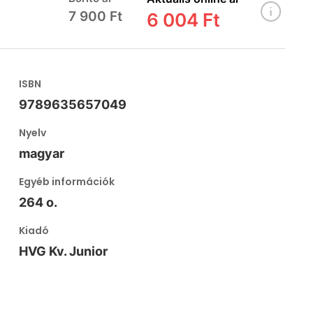
7 900 Ft
6 004 Ft
ISBN
9789635657049
Nyelv
magyar
Egyéb információk
264 o.
Kiadó
HVG Kv. Junior