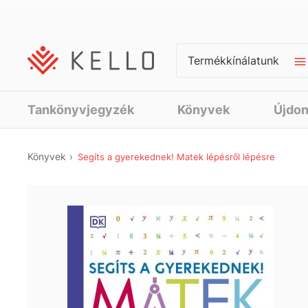
Termékkínálatunk
Tankönyvjegyzék
Könyvek
Újdo
Könyvek
Segíts a gyerekednek! Matek lépésről lépésre