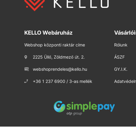
KELLO Webáruház
Vásárló
Webshop központi raktár címe
Rólunk
2225 Üllő, Zöldmező út. 2.
ÁSZF
webshoprendeles@kello.hu
GY.I.K.
+36 1 237 6900 / 3-as mellék
Adatvédelm