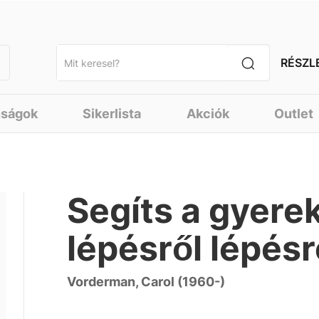
RÉSZL
nságok
Sikerlista
Akciók
Outlet
Segíts a gyer
lépésről lépésr
Vorderman, Carol (1960-)