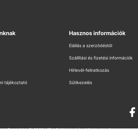
inknak
Hasznos információk
Elállás a szerződéstől
Szállítási és fizetési információk
Hírlevél-feliratkozás
i tájékoztató
Sütikezelés
Copyright © 2026 KELLO Webáruház. Minden jog fenntartva.