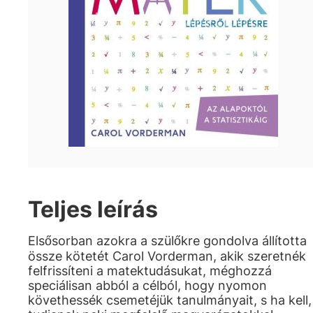
Teljes leírás
Elsősorban azokra a szülőkre gondolva állította
össze kötetét Carol Vorderman, akik szeretnék
felfrissíteni a matektudásukat, méghozzá
speciálisan abból a célból, hogy nyomon
követhessék csemetéjük tanulmányait, s ha kell,