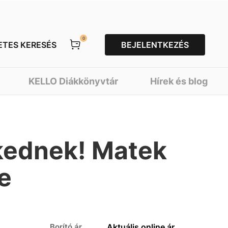
0
ETES KERESÉS
BEJELENTKEZÉS
KELLO Diákkönyvtár
Hírek és blog
ekednek! Matek
e
Borító ár
Aktuális online ár