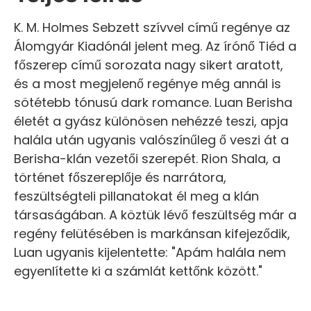
K. M. Holmes Sebzett szívvel című regénye az
Álomgyár Kiadónál jelent meg. Az írónő Tiéd a
főszerep című sorozata nagy sikert aratott,
és a most megjelenő regénye még annál is
sötétebb tónusú dark romance. Luan Berisha
életét a gyász különösen nehézzé teszi, apja
halála után ugyanis valószínűleg ő veszi át a
Berisha-klán vezetői szerepét. Rion Shala, a
történet főszereplője és narrátora,
feszültségteli pillanatokat él meg a klán
társaságában. A köztük lévő feszültség már a
regény felütésében is markánsan kifejeződik,
Luan ugyanis kijelentette: "Apám halála nem
egyenlítette ki a számlát kettőnk között."