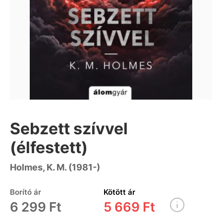
Sebzett szívvel
(élfestett)
Holmes, K. M. (1981-)
Borító ár
Kötött ár
6 299 Ft
5 669 Ft