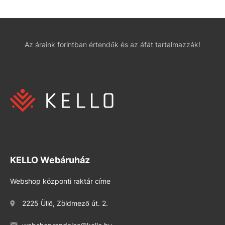
Az áraink forintban értendők és az áfát tartalmazzák!
KELLO Webáruház
Webshop központi raktár címe
2225 Üllő, Zöldmező út. 2.