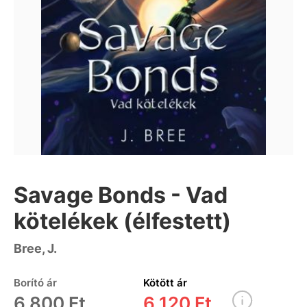
Savage Bonds - Vad
kötelékek (élfestett)
Bree, J.
Borító ár
Kötött ár
6 800 Ft
6 120 Ft