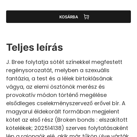
KOSÁRBA
Teljes leírás
J. Bree folytatja sötét színekkel megfestett
regénysorozatát, melyben a szexuális
fantázia, a test és a lélek birtoklásának
vágya, az elemi ösztönök merész és
provokatív módon történő megélése
elsődleges cselekményszervező erővel bír. A
magyarul éldekorált formában megjelent
kötet az első rész (Broken bonds : elszakított
kötelékek; 202514138) szerves folytatásaként
lép a rajongók elé, akik már tűkön ülve várták,