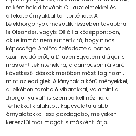
miként halad tovább Oli küzdelmekkel és
éjfekete árnyakkal teli története. A
Lélekhorgonyok második részében továbbra
is Oleander, vagyis Oli áll a középpontban,
akire immár nem süthetik rá, hogy nincs
képessége. Amióta felfedezte a benne
szunnyadó erőt, a Draven Egyetem diákjai is
másként tekintenek rá, a campuson rá váró
következő időszak merőben mást fog hozni,
mint az eddigiek. A lánynak a körülményekkel,
a lelkében tomboló viharokkal, valamint a
„horgonyaival” is szembe kell néznie, a
férfiakkal kialakított kapcsolata újabb
árnyalatokkal lesz gazdagabb, melyeken
keresztül már magát is másként látja.