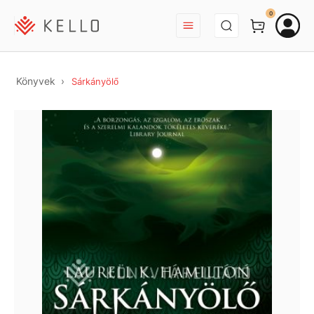
BEJELENTKEZÉS
0
Könyvek
Sárkányölő