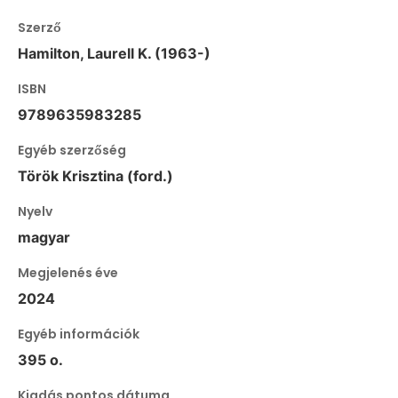
Szerző
Hamilton, Laurell K. (1963-)
ISBN
9789635983285
Egyéb szerzőség
Török Krisztina (ford.)
Nyelv
magyar
Megjelenés éve
2024
Egyéb információk
395 o.
Kiadás pontos dátuma