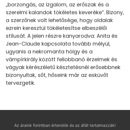
„borzongás, az izgalom, az erőszak és a
szerelmi kalandok tökéletes keveréke”. Bizony,
a szerzőnek volt lehetősége, hogy oldalak
ezrein keresztül tökéletesítse elbeszélői
stílusát. A jelen részre kanyarodva: Anita és
Jean-Claude kapcsolata tovább mélyül,
ugyanis a nekromanta hölgy és a
vámpírkirály között fellobbanó érzelmek és
vágyak kérészéletű késztetésnél erősebbnek
bizonyultak, sőt, hőseink már az esküvőt
tervezgetik.
Az áraink forintban értendők és az áfát tartalmazzák!