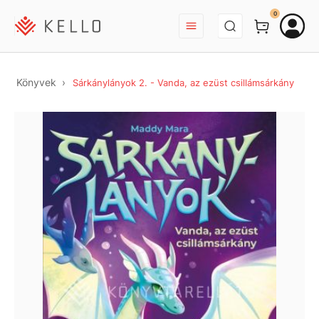
BEJELENTKEZÉS
0
Könyvek
Sárkánylányok 2. - Vanda, az ezüst csillámsárkány