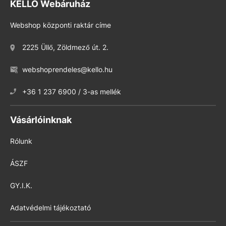
KELLO Webáruház
Webshop központi raktár címe
2225 Üllő, Zöldmező út. 2.
webshoprendeles@kello.hu
+36 1 237 6900 / 3-as mellék
Vásárlóinknak
Rólunk
ÁSZF
GY.I.K.
Adatvédelmi tájékoztató