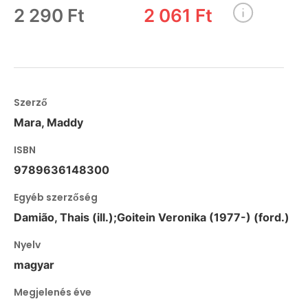
2 290 Ft
2 061 Ft
Szerző
Mara, Maddy
ISBN
9789636148300
Egyéb szerzőség
Damião, Thais (ill.);Goitein Veronika (1977-) (ford.)
Nyelv
magyar
Megjelenés éve