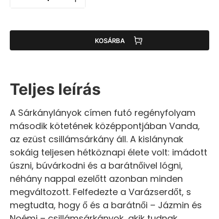
KOSÁRBA
Teljes leírás
A Sárkánylányok címen futó regényfolyam
második kötetének középpontjában Vanda,
az ezüst csillámsárkány áll. A kislánynak
sokáig teljesen hétköznapi élete volt: imádott
úszni, búvárkodni és a barátnőivel lógni,
néhány nappal ezelőtt azonban minden
megváltozott. Felfedezte a Varázserdőt, s
megtudta, hogy ő és a barátnői – Jázmin és
Noémi – csillámsárkányok, akik tudnak