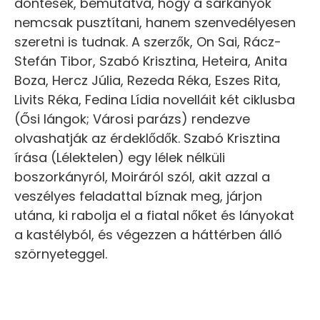
döntések, bemutatva, hogy a sárkányok
nemcsak pusztítani, hanem szenvedélyesen
szeretni is tudnak. A szerzők, On Sai, Rácz-
Stefán Tibor, Szabó Krisztina, Heteira, Anita
Boza, Hercz Júlia, Rezeda Réka, Eszes Rita,
Livits Réka, Fedina Lídia novelláit két ciklusba
(Ősi lángok; Városi parázs) rendezve
olvashatják az érdeklődők. Szabó Krisztina
írása (Lélektelen) egy lélek nélküli
boszorkányról, Moiráról szól, akit azzal a
veszélyes feladattal bíznak meg, járjon
utána, ki rabolja el a fiatal nőket és lányokat
a kastélyból, és végezzen a háttérben álló
szörnyeteggel.