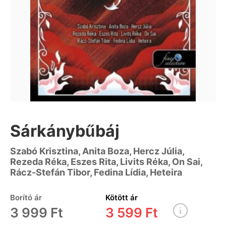
Sárkánybűbáj
Szabó Krisztina, Anita Boza, Hercz Júlia,
Rezeda Réka, Eszes Rita, Livits Réka, On Sai,
Rácz-Stefán Tibor, Fedina Lídia, Heteira
Borító ár
Kötött ár
3 999 Ft
3 599 Ft