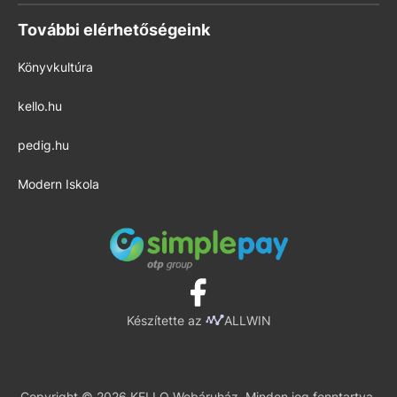
További elérhetőségeink
Könyvkultúra
kello.hu
pedig.hu
Modern Iskola
Készítette az
ALLWIN
Copyright © 2026 KELLO Webáruház. Minden jog fenntartva.