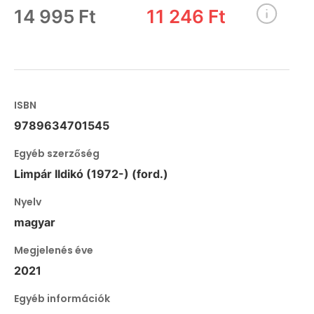
14 995 Ft
11 246 Ft
ISBN
9789634701545
Egyéb szerzőség
Limpár Ildikó (1972-) (ford.)
Nyelv
magyar
Megjelenés éve
2021
Egyéb információk