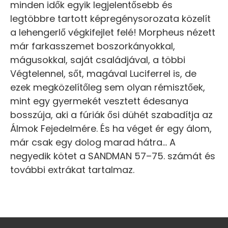
minden idők egyik legjelentősebb és
legtöbbre tartott képregénysorozata közelít
a lehengerlő végkifejlet felé! Morpheus nézett
már farkasszemet boszorkányokkal,
mágusokkal, saját családjával, a többi
Végtelennel, sőt, magával Luciferrel is, de
ezek megközelítőleg sem olyan rémisztőek,
mint egy gyermekét vesztett édesanya
bosszúja, aki a fúriák ősi dühét szabadítja az
Álmok Fejedelmére. És ha véget ér egy álom,
már csak egy dolog marad hátra… A
negyedik kötet a SANDMAN 57–75. számát és
további extrákat tartalmaz.