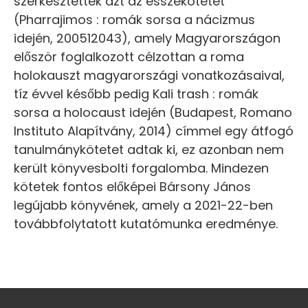
szerkesztették azt az esszékötetet
(Pharrajimos : romák sorsa a nácizmus
idején, 200512043), amely Magyarországon
először foglalkozott célzottan a roma
holokauszt magyarországi vonatkozásaival,
tíz évvel később pedig Kali trash : romák
sorsa a holocaust idején (Budapest, Romano
Instituto Alapítvány, 2014) címmel egy átfogó
tanulmánykötetet adtak ki, ez azonban nem
került könyvesbolti forgalomba. Mindezen
kötetek fontos előképei Bársony János
legújabb könyvének, amely a 2021-22-ben
továbbfolytatott kutatómunka eredménye.