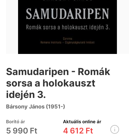
Samudaripen - Romák
sorsa a holokauszt
idején 3.
Bársony János (1951-)
Borító ár
Aktuális online ár
5 990 Ft
4 612 Ft