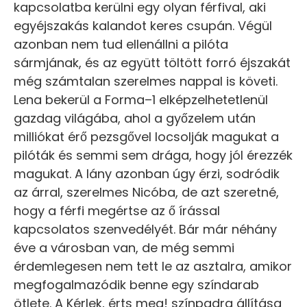
kapcsolatba kerülni egy olyan férfival, aki
egyéjszakás kalandot keres csupán. Végül
azonban nem tud ellenállni a pilóta
sármjának, és az együtt töltött forró éjszakát
még számtalan szerelmes nappal is követi.
Lena bekerül a Forma–1 elképzelhetetlenül
gazdag világába, ahol a győzelem után
milliókat érő pezsgővel locsolják magukat a
pilóták és semmi sem drága, hogy jól érezzék
magukat. A lány azonban úgy érzi, sodródik
az árral, szerelmes Nicóba, de azt szeretné,
hogy a férfi megértse az ő írással
kapcsolatos szenvedélyét. Bár már néhány
éve a városban van, de még semmi
érdemlegesen nem tett le az asztalra, amikor
megfogalmazódik benne egy színdarab
ötlete. A Kérlek, érts meg! színpadra állítása