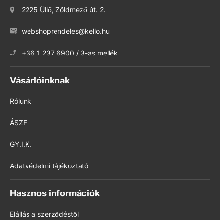
2225 Üllő, Zöldmező út. 2.
webshoprendeles@kello.hu
+36 1 237 6900 / 3-as mellék
Vásárlóinknak
Rólunk
ÁSZF
GY.I.K.
Adatvédelmi tájékoztató
Hasznos információk
Elállás a szerződéstől