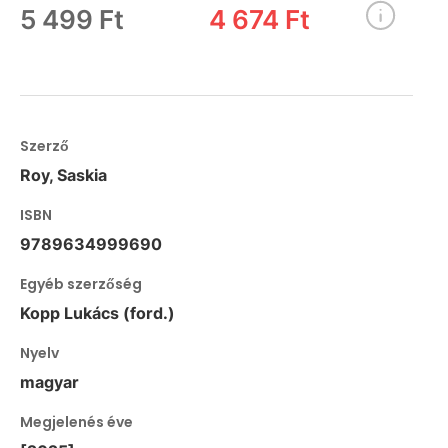
5 499 Ft
4 674 Ft
Szerző
Roy, Saskia
ISBN
9789634999690
Egyéb szerzőség
Kopp Lukács (ford.)
Nyelv
magyar
Megjelenés éve