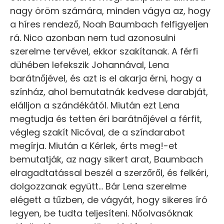
nagy öröm számára, minden vágya az, hogy
a híres rendező, Noah Baumbach felfigyeljen
rá. Nico azonban nem tud azonosulni
szerelme tervével, ekkor szakítanak. A férfi
dühében lefekszik Johannával, Lena
barátnőjével, és azt is el akarja érni, hogy a
színház, ahol bemutatnák kedvese darabját,
elálljon a szándékától. Miután ezt Lena
megtudja és tetten éri barátnőjével a férfit,
végleg szakít Nicóval, de a színdarabot
megírja. Miután a Kérlek, érts meg!-et
bemutatják, az nagy sikert arat, Baumbach
elragadtatással beszél a szerzőről, és felkéri,
dolgozzanak együtt… Bár Lena szerelme
elégett a tűzben, de vágyát, hogy sikeres író
legyen, be tudta teljesíteni. Nőolvasóknak