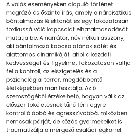
A valós eseményeken alapuló történet
megrázó és őszinte írás, amely a nárcisztikus
bántalmazás lélektanát és egy fokozatosan
toxikussá váló kapcsolat elhatalmasodását
mutatja be. A narrátor, név nélküli asszony,
aki bántalmazó kapcsolatának sötét és
alattomos dinamikáját, ahol a kezdeti
kedvességet és figyelmet fokozatosan váltja
fel a kontroll, az elszigetelés és a
pszichológiai terror, megdöbbentő
életképekben manifesztálja. Az ő
szemszögéből érzékelhető, hogyan válik az
először tökéletesnek tűnő férfi egyre
kontrollálóbbá és agresszívabbá, miközben
nemcsak párját, de közös gyermekeiket is
traumatizálja a mérgező családi légkörrel.