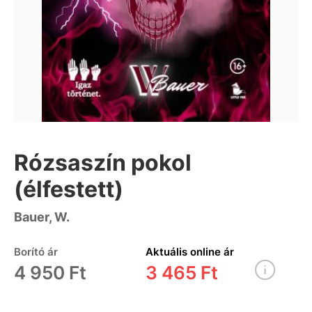
Rózsaszín pokol
(élfestett)
Bauer, W.
Borító ár
Aktuális online ár
4 950 Ft
3 465 Ft