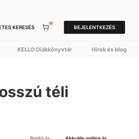
0
ETES KERESÉS
BEJELENTKEZÉS
KELLO Diákkönyvtár
Hírek és blog
osszú téli
Borító ár
Aktuális online ár