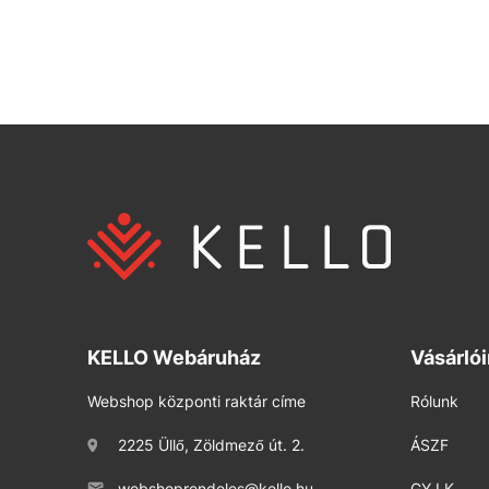
KELLO Webáruház
Vásárló
Webshop központi raktár címe
Rólunk
2225 Üllő, Zöldmező út. 2.
ÁSZF
webshoprendeles@kello.hu
GY.I.K.