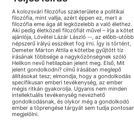
A kolozsvári filozófus szakterülete a politikai
filozófia, mint vallja, azért éppen ez, mert a
filozófia eme ága áll legközelebb a való élethez.
Aki pedig életközeli filozófiát művel – írja a kötet
ajánlója, Lövétei Lázár László --, az előbb-utóbb
népszerű irályú esszéket fog írni. Így is történt,
Demeter Márton Attila e kötetbe gyűjtött tíz
írásának többsége a nagyközönségnek szóló
Helikon nevű hetilapban jelent meg. Első, Mit
jelent gondolkodni? című írásában meglepő
állításokat tesz; elmondja, hogy a gondolkodás
specifikusan emberi tevékenység, az ember
mégis ritkán gyakorolja. Ugyanis nem minden
intellektuális tevékenység nevezhető
gondolkodásnak, és olykor még a gondolkodó
ember a töprengése tárgyát sem tudja pontosa
megjelölni.