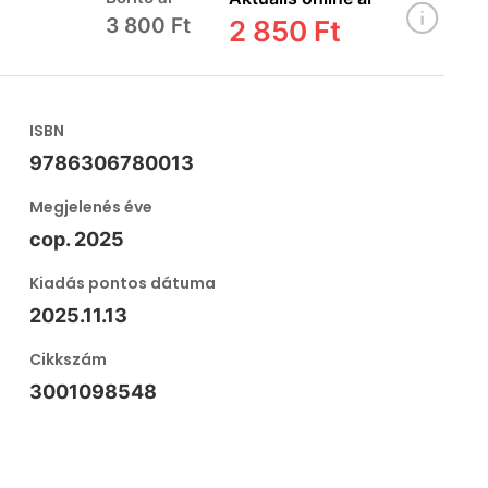
3 800 Ft
2 850 Ft
ISBN
9786306780013
Megjelenés éve
cop. 2025
Kiadás pontos dátuma
2025.11.13
Cikkszám
3001098548