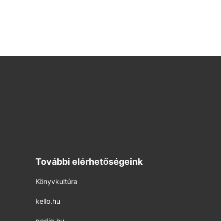
További elérhetőségeink
Könyvkultúra
kello.hu
pedig.hu