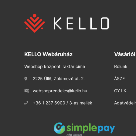
KELLO Webáruház
Vásárló
Webshop központi raktár címe
Rólunk
2225 Üllő, Zöldmező út. 2.
ÁSZF
webshoprendeles@kello.hu
GY.I.K.
+36 1 237 6900 / 3-as mellék
Adatvédelm