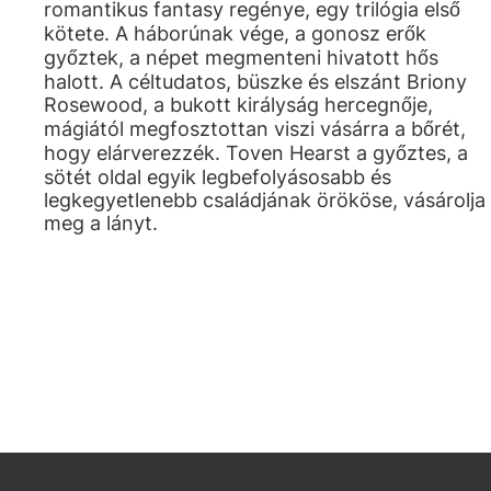
romantikus fantasy regénye, egy trilógia első
kötete. A háborúnak vége, a gonosz erők
győztek, a népet megmenteni hivatott hős
halott. A céltudatos, büszke és elszánt Briony
Rosewood, a bukott királyság hercegnője,
mágiától megfosztottan viszi vásárra a bőrét,
hogy elárverezzék. Toven Hearst a győztes, a
sötét oldal egyik legbefolyásosabb és
legkegyetlenebb családjának örököse, vásárolja
meg a lányt.