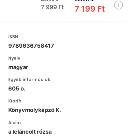
7 999 Ft
7 199 Ft
ISBN
9789636758417
Nyelv
magyar
Egyéb információk
605 o.
Kiadó
Könyvmolyképző K.
Alcím
a leláncolt rózsa