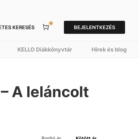
0
ETES KERESÉS
BEJELENTKEZÉS
KELLO Diákkönyvtár
Hírek és blog
– A leláncolt
Borító ár
Kötött ár