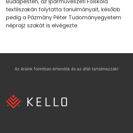
Budapesten, az Iparművészeti Főiskola
textilszakán folytatta tanulmányait, később
pedig a Pázmány Péter Tudományegyetem
néprajz szakát is elvégezte.
Az áraink forintban értendők és az áfát tartalmazzák!