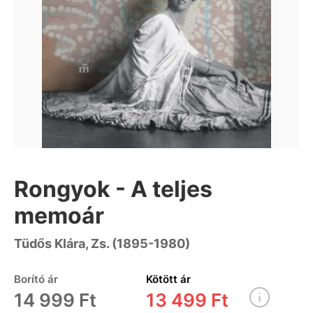
Rongyok - A teljes
memoár
Tüdős Klára, Zs. (1895-1980)
Borító ár
Kötött ár
14 999 Ft
13 499 Ft