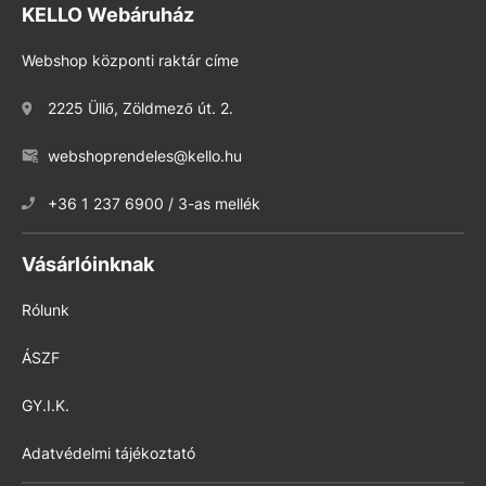
KELLO Webáruház
Webshop központi raktár címe
2225 Üllő, Zöldmező út. 2.
webshoprendeles@kello.hu
+36 1 237 6900 / 3-as mellék
Vásárlóinknak
Rólunk
ÁSZF
GY.I.K.
Adatvédelmi tájékoztató