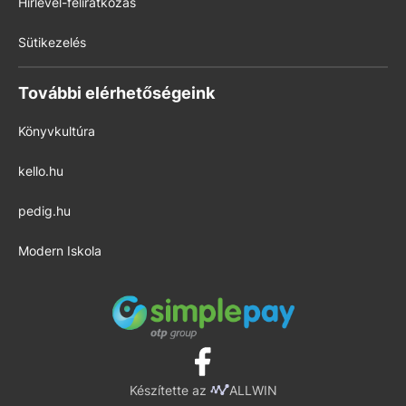
Hírlevél-feliratkozás
Sütikezelés
További elérhetőségeink
Könyvkultúra
kello.hu
pedig.hu
Modern Iskola
Készítette az
ALLWIN