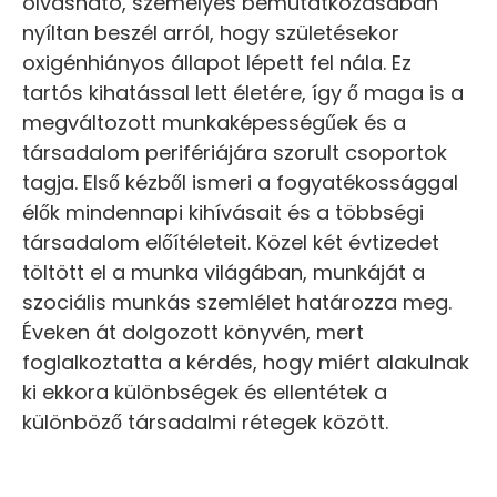
olvasható, személyes bemutatkozásában
nyíltan beszél arról, hogy születésekor
oxigénhiányos állapot lépett fel nála. Ez
tartós kihatással lett életére, így ő maga is a
megváltozott munkaképességűek és a
társadalom perifériájára szorult csoportok
tagja. Első kézből ismeri a fogyatékossággal
élők mindennapi kihívásait és a többségi
társadalom előítéleteit. Közel két évtizedet
töltött el a munka világában, munkáját a
szociális munkás szemlélet határozza meg.
Éveken át dolgozott könyvén, mert
foglalkoztatta a kérdés, hogy miért alakulnak
ki ekkora különbségek és ellentétek a
különböző társadalmi rétegek között.